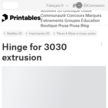
Français
fr
Connexion
Modèles 3D
Boutique
Clubs
Communauté
Concours
Marques
Événements
Groupes
Éducation
Boutique Prusa
Prusa Blog
Modèles 3D
Imprimantes 3D
Pièces & Mises à niveau autres
Hinge for 3030
extrusion