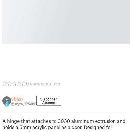
0 commentaires
sbjzn
S'abonner
S
Abonné
@sbjzn_275368
9
A hinge that attaches to 3030 aluminum extrusion and
holds a 5mm acrylic panel as a door. Designed for