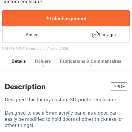
custom enclosure.
Téléchargement
Aimer
Partager
4
18
0
85
mis à jour 7 juillet 2025
Détails
Fichiers
Fabrications & Commentaires
3
0
Description
PDF
Designed this for my custom 3D-printer enclosure.
Designed to use a 5mm acrylic panel as a door, can
easily be modified to hold doors of other thickness (or
other things).