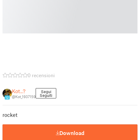
0 recensioni
Kot..?
Segui
Seguiti
@Kot_1937159
12
rocket
Download