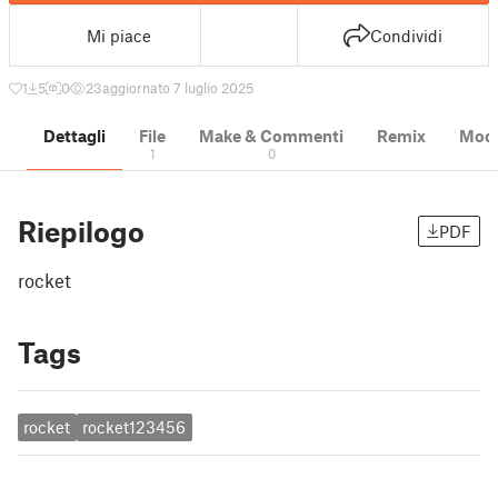
Mi piace
Condividi
1
5
0
23
aggiornato 7 luglio 2025
Dettagli
File
Make & Commenti
Remix
Model
1
0
Riepilogo
PDF
rocket
Tags
rocket
rocket123456