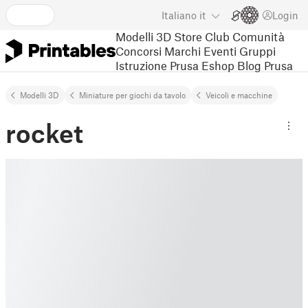
Italiano
it
Login
Modelli 3D
Store
Club
Comunità
Concorsi
Marchi
Eventi
Gruppi
Istruzione
Prusa Eshop
Blog Prusa
Modelli 3D
Miniature per giochi da tavolo
Veicoli e macchine
rocket