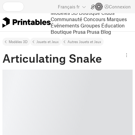
Français
fr
Connexion
Modèles 3D
Boutique
Clubs
Communauté
Concours
Marques
Événements
Groupes
Éducation
Boutique Prusa
Prusa Blog
Modèles 3D
Jouets et Jeux
Autres Jouets et Jeux
Articulating Snake