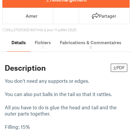
Aimer
Partager
36
270
0
907
mis à jour 11 juillet 2025
Détails
Fichiers
Fabrications & Commentaires
1
0
Description
PDF
You don't need any supports or edges.
You can also put balls in the tail so that it rattles.
All you have to do is glue the head and tail and the
outer parts together.
Filling: 15%