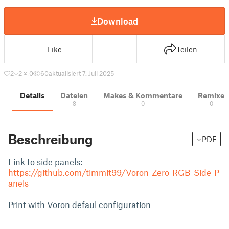
Download
Like
Teilen
2
2
0
60
aktualisiert 7. Juli 2025
Details
Dateien
Makes & Kommentare
Remixe
8
0
0
Beschreibung
PDF
Link to side panels:
https://github.com/timmit99/Voron_Zero_RGB_Side_P
anels
Print with Voron defaul configuration