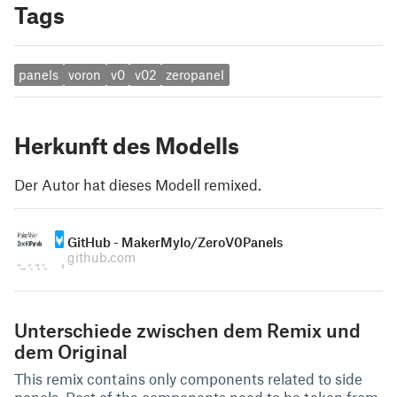
Tags
panels
voron
v0
v02
zeropanel
Herkunft des Modells
Der Autor hat dieses Modell remixed.
GitHub - MakerMylo/ZeroV0Panels
github.com
Unterschiede zwischen dem Remix und
dem Original
This remix contains only components related to side
panels. Rest of the components need to be taken from