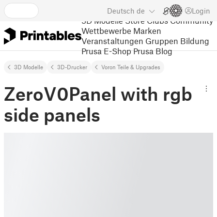
Deutsch
de
Login
3D Modelle
Store
Clubs
Community
Wettbewerbe
Marken
Veranstaltungen
Gruppen
Bildung
Prusa E-Shop
Prusa Blog
3D Modelle
3D-Drucker
Voron Teile & Upgrades
ZeroV0Panel with rgb
side panels