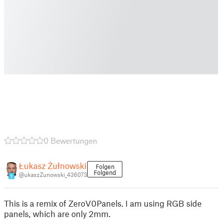
0 Bewertungen
Łukasz Żułnowski
Folgen
Folgend
@ukaszZunowski_436073
5
This is a remix of ZeroV0Panels. I am using RGB side
panels, which are only 2mm.