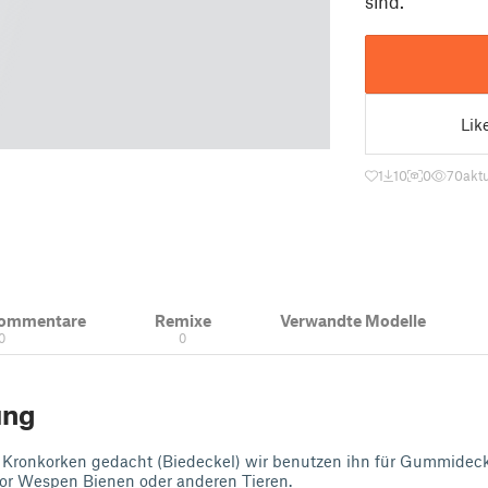
sind.
Lik
1
10
0
70
aktu
Kommentare
Remixe
Verwandte Modelle
0
0
ung
für Kronkorken gedacht (Biedeckel) wir benutzen ihn für Gummidec
vor Wespen Bienen oder anderen Tieren.