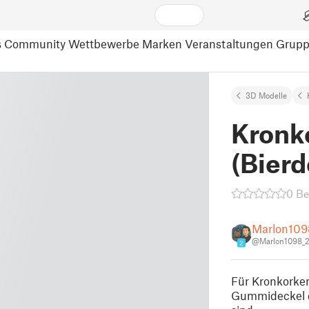
s
Community
Wettbewerbe
Marken
Veranstaltungen
Grup
3D Modelle
Kronk
(Bierd
0 B
Marlon109
@Marlon1098_
2
Für Kronkorken
Gummideckel d