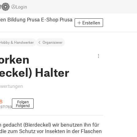
Login
pen
Bildung
Prusa E-Shop
Prusa
Erstellen
Hobby & Handwerker
Organisierer
orken
eckel) Halter
ewertungen
8
Folgen
Folgend
2971769
 gedacht (Bierdeckel) wir benutzen ihn für
ie zum Schutz vor Insekten in der Flaschen