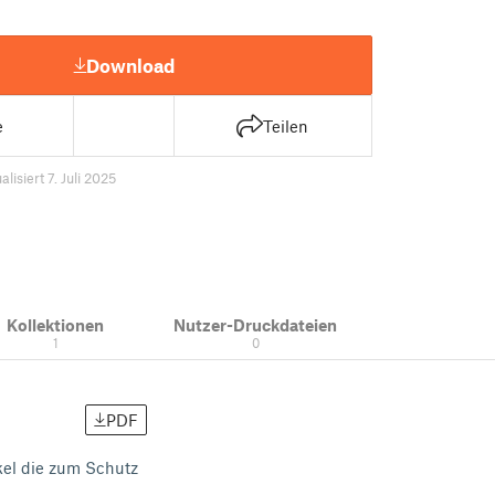
Download
e
Teilen
alisiert 7. Juli 2025
Kollektionen
Nutzer-Druckdateien
1
0
PDF
kel die zum Schutz