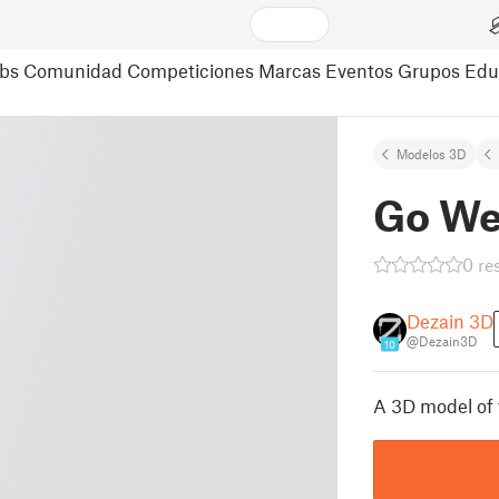
bs
Comunidad
Competiciones
Marcas
Eventos
Grupos
Edu
Modelos 3D
Go We
0 re
Dezain 3D
@Dezain3D
10
A 3D model of