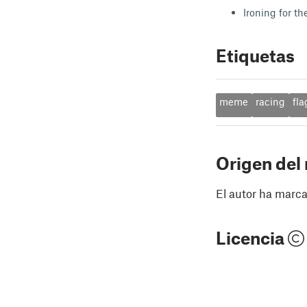
Ironing for th
Etiquetas
meme
racing
fla
Origen del
El autor ha marca
Licencia