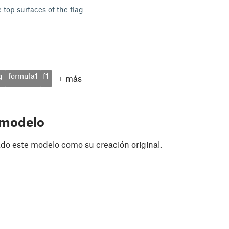
e top surfaces of the flag
g
formula1
f1
+
más
 modelo
do este modelo como su creación original.