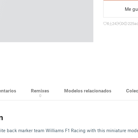
Me gu
6
24
0
225
ac
ntarios
Remixes
Modelos relacionados
Cole
0
n
ite back marker team Williams F1 Racing with this miniature mode