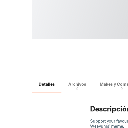
Detalles
Archivos
Makes y Come
9
0
Descripció
Support your favour
Weeyums’ meme.