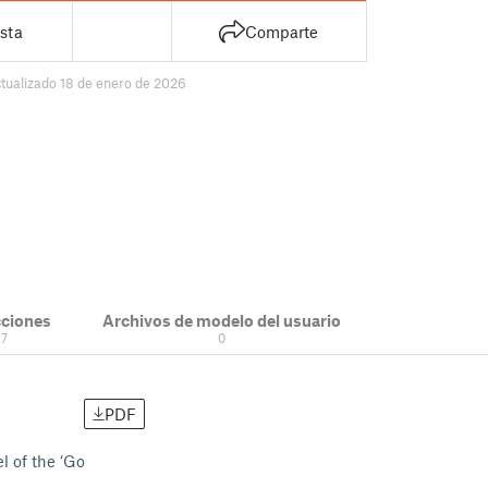
sta
Comparte
tualizado 18 de enero de 2026
cciones
Archivos de modelo del usuario
7
0
PDF
l of the ‘Go