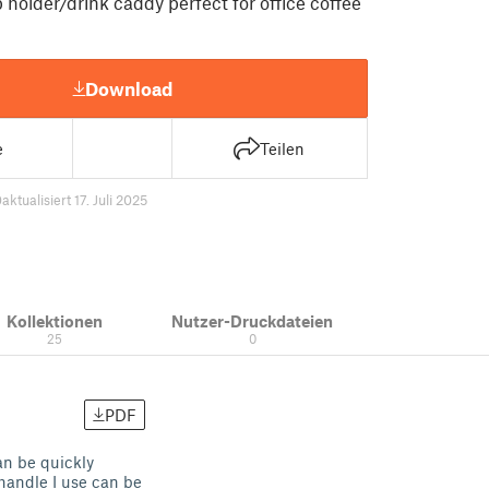
 holder/drink caddy perfect for office coffee
Download
e
Teilen
0
aktualisiert 17. Juli 2025
Kollektionen
Nutzer-Druckdateien
25
0
PDF
an be quickly
 handle I use can be