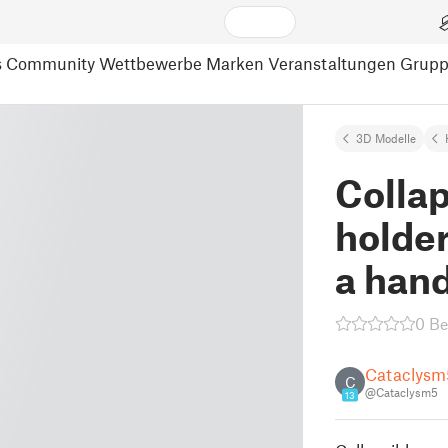
s
Community
Wettbewerbe
Marken
Veranstaltungen
Grup
3D Modelle
Collap
holder
a han
0 B
Cataclysm
C
@Cataclysm5
13