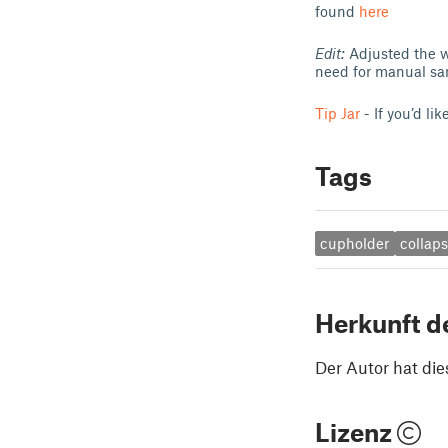
found
here
Edit:
Adjusted the w
need for manual sa
Tip Jar
- If you’d li
Tags
cupholder
collaps
Herkunft d
Der Autor hat die
Lizenz