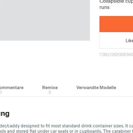
Collapsible cup
runs
Lik
26
135
0
54
Kommentare
Remixe
Verwandte Modelle
0
0
ung
der/caddy designed to fit most standard drink container sizes. It c
ds and stored flat under car seats or in cupboards. The carabiner