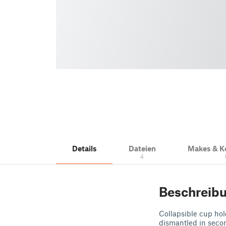
Details
Dateien
Makes & 
4
Beschreib
Collapsible cup hol
dismantled in secon