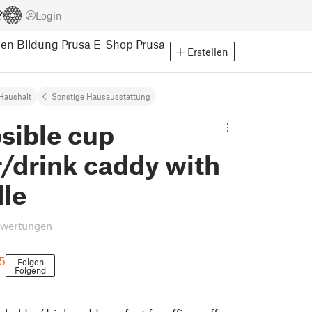
Login
pen
Bildung
Prusa E-Shop
Prusa
Erstellen
Haushalt
Sonstige Hausausstattung
sible cup
/drink caddy with
dle
ewertungen
5
Folgen
Folgend