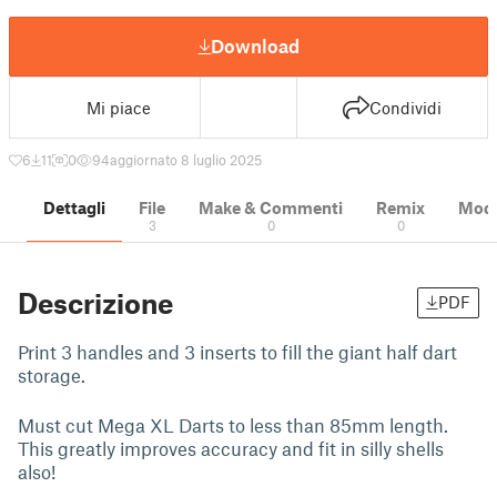
Download
Mi piace
Condividi
6
11
0
94
aggiornato 8 luglio 2025
Dettagli
File
Make & Commenti
Remix
Model
3
0
0
Descrizione
PDF
Print 3 handles and 3 inserts to fill the giant half dart
storage.
Must cut Mega XL Darts to less than 85mm length.
This greatly improves accuracy and fit in silly shells
also!