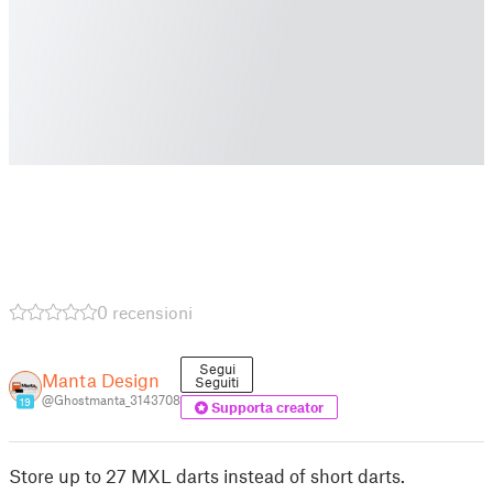
0 recensioni
Segui
Manta Design
Seguiti
@Ghostmanta_3143708
19
Supporta creator
Store up to 27 MXL darts instead of short darts.