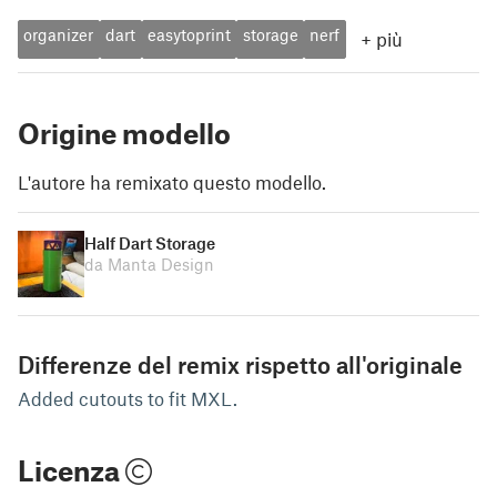
organizer
dart
easytoprint
storage
nerf
+
più
Origine modello
L'autore ha remixato questo modello.
Half Dart Storage
da Manta Design
Differenze del remix rispetto all'originale
Added cutouts to fit MXL.
Licenza