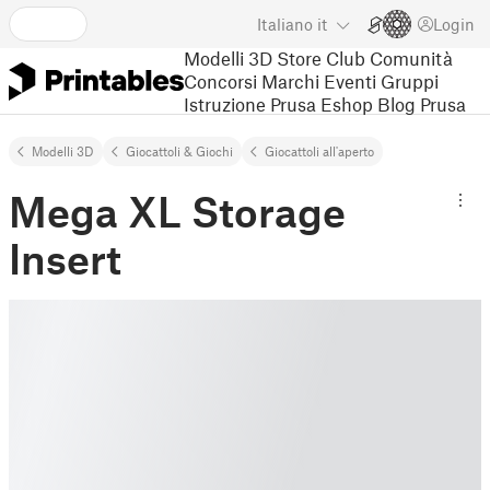
Italiano
it
Login
Modelli 3D
Store
Club
Comunità
Concorsi
Marchi
Eventi
Gruppi
Istruzione
Prusa Eshop
Blog Prusa
Modelli 3D
Giocattoli & Giochi
Giocattoli all'aperto
Mega XL Storage
Insert