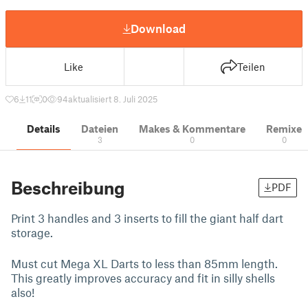
Download
Like
Teilen
6
11
0
94
aktualisiert 8. Juli 2025
Details
Dateien
Makes & Kommentare
Remixe
3
0
0
Beschreibung
PDF
Print 3 handles and 3 inserts to fill the giant half dart
storage.
Must cut Mega XL Darts to less than 85mm length.
This greatly improves accuracy and fit in silly shells
also!