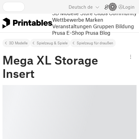
Deutsch
de
Login
3D Modelle
Store
Clubs
Community
Wettbewerbe
Marken
Veranstaltungen
Gruppen
Bildung
Prusa E-Shop
Prusa Blog
3D Modelle
Spielzeug & Spiele
Spielzeug für draußen
Mega XL Storage
Insert