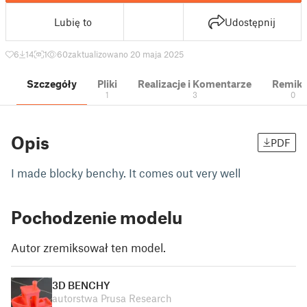
Lubię to
Udostępnij
6
14
1
60
zaktualizowano 20 maja 2025
Szczegóły
Pliki
Realizacje i Komentarze
Remik
1
3
0
Opis
PDF
I made blocky benchy. It comes out very well
Pochodzenie modelu
Autor zremiksował ten model.
3D BENCHY
autorstwa Prusa Research