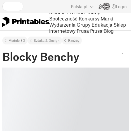
Polski
pl
Login
Modele 3D
Store
Kluby
Społeczność
Konkursy
Marki
Wydarzenia
Grupy
Edukacja
Sklep
internetowy Prusa
Prusa Blog
Modele 3D
Sztuka & Design
Rzeźby
Blocky Benchy