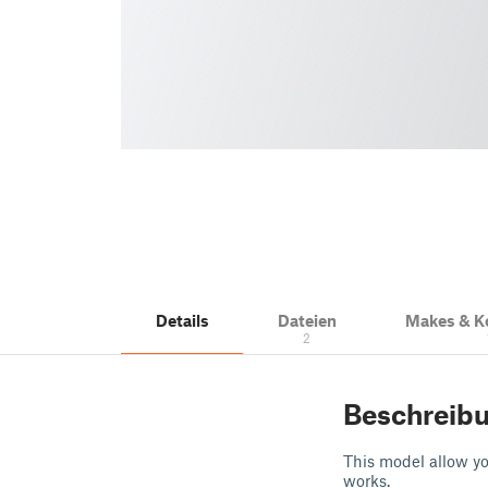
Details
Dateien
Makes & 
2
Beschreib
This model allow yo
works.