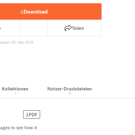
Download
e
Teilen
lisiert 20. Mai 2025
Kollektionen
Nutzer-Druckdateien
1
0
PDF
ages to see how it