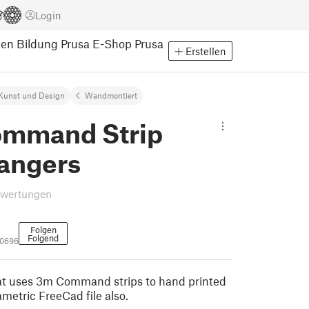
Login
pen
Bildung
Prusa E-Shop
Prusa
Erstellen
Kunst und Design
Wandmontiert
mmand Strip
hangers
ewertungen
Folgen
Folgend
30696
at uses 3m Command strips to hand printed
metric FreeCad file also.