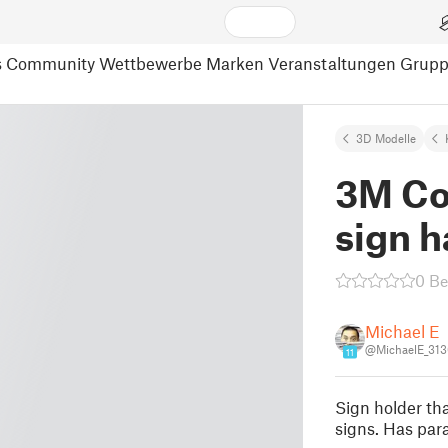
s
Community
Wettbewerbe
Marken
Veranstaltungen
Grup
3D Modelle
3M Co
sign 
0 B
Michael E
@MichaelE_31
11
Sign holder th
signs. Has para