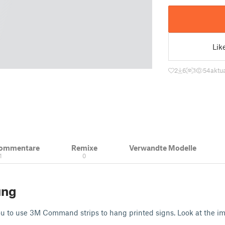
Lik
2
6
1
54
aktua
Kommentare
Remixe
Verwandte Modelle
1
0
ung
u to use 3M Command strips to hang printed signs. Look at the im