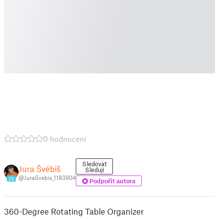
0 hodnocení
Sledovat
Jura Švébiš
Sleduji
@JuraSvebis_1183904
26
Podpořit autora
360-Degree Rotating Table Organizer