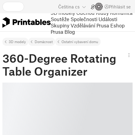
Čeština
cs
Přihlásit se
3D modely
Obchod
Kluby
Komunita
Soutěže
Společnosti
Události
Skupiny
Vzdělávání
Prusa Eshop
Prusa Blog
3D modely
Domácnost
Ostatní vybavení domu
360-Degree Rotating
Table Organizer