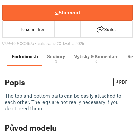
Stáhnout
To se mi líbí
Sdílet
7
40
0
157
aktualizováno 20. května 2025
Podrobnosti
Soubory
Výtisky & Komentáře
Re
3
0
Popis
PDF
The top and bottom parts can be easily attached to
each other. The legs are not really necessary if you
don't need them.
Původ modelu