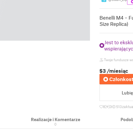
19
Benelli M4 – F
Size Replica)
Jest to eksk
wspierającyc
Twoje fundusze wsp
$3
/miesiąc
Członkost
Lubię
8
0
513
zaktu
Realizacje i Komentarze
Podob
0