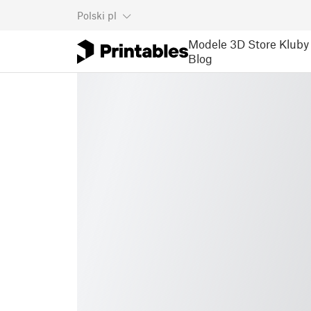
Polski
pl
Modele 3D
Store
Kluby
Blog