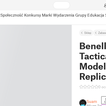
Społeczność
Konkursy
Marki
Wydarzenia
Grupy
Edukacja
Sklep
Zabaw
Benell
Tacti
Model 
Replic
0 oc
Suam
O
@Suam_Zip