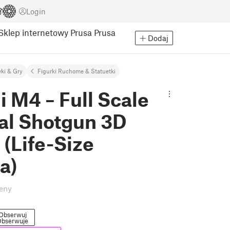
Login
Sklep internetowy Prusa
Prusa
Dodaj
ki & Gry
Figurki Ruchome & Statuetki
i M4 – Full Scale
cal Shotgun 3D
(Life-Size
a)
eny
Obserwuj
bserwuje