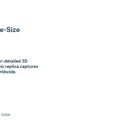
fe-Size
er-detailed 3D
his replica captures
rldwide.
e tube