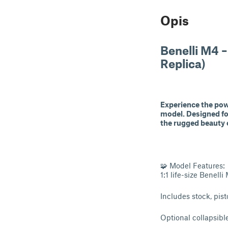
Opis
Benelli M4 –
Replica)
Experience the powe
model. Designed for
the rugged beauty 
🧩 Model Features:
1:1 life-size Benelli
Includes stock, pist
Optional collapsibl