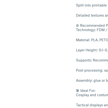
Split into printable
Detailed textures a
⚙ Recommended Pri
Technology: FDM /
Material: PLA, PETG,
Layer Height: 0.1–
Supports: Recomm
Post-processing: sa
Assembly: glue or b
🛠 Ideal For:
Cosplay and costu
Tactical displays a