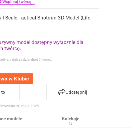
Wspieraj twórcę
ull Scale Tactical Shotgun 3D Model (Life-
luzywny model dostępny wyłącznie dla
h twórcę.
ierają dalszą działalność twórcy.
wo w Klubie
 to
Udostępnij
alizowano 20 maja 2025
ne modele
Kolekcje
12