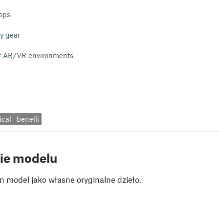
ops
ry gear
r AR/VR environments
ical
benelli
ie modelu
n model jako własne oryginalne dzieło.