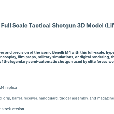
 Full Scale Tactical Shotgun 3D Model (Li
r and precision of the iconic Benelli M4 with this full-scale, hyp
 cosplay, film props, military simulations, or digital rendering, t
of the legendary semi-automatic shotgun used by elite forces wo
 M4 replica
ol grip, barrel, receiver, handguard, trigger assembly, and magazin
e stock version