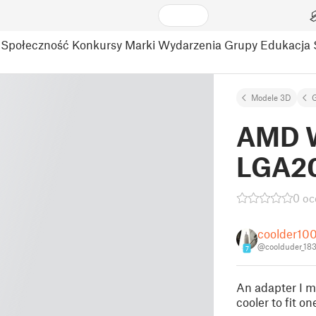
Społeczność
Konkursy
Marki
Wydarzenia
Grupy
Edukacja
Modele 3D
AMD W
LGA20
0 oc
coolder10
@coolduder_18
7
An adapter I m
cooler to fit 