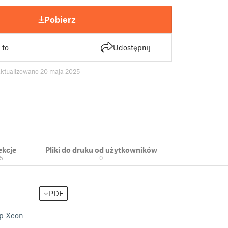
Pobierz
 to
Udostępnij
aktualizowano 20 maja 2025
ekcje
Pliki do druku od użytkowników
5
0
PDF
ap Xeon