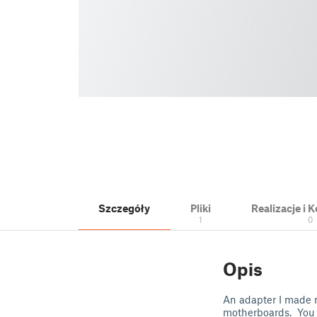
Szczegóły
Pliki
Realizacje i
1
0
Opis
An adapter I made r
motherboards. You 