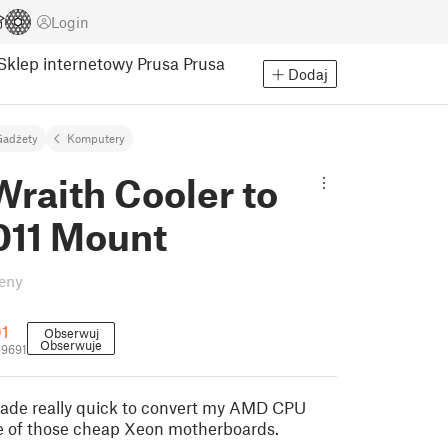
Login
Sklep internetowy Prusa
Prusa
Dodaj
Gadżety
Komputery
raith Cooler to
11 Mount
eny
01
Obserwuj
Obserwuje
39691
ade really quick to convert my AMD CPU
one of those cheap Xeon motherboards.