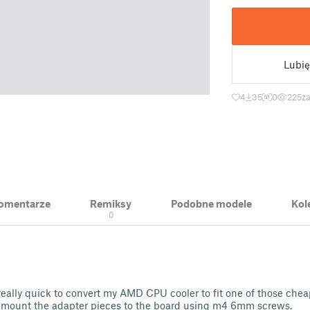
Lubię
4
35
0
225
z
 Komentarze
Remiksy
Podobne modele
Kol
0
eally quick to convert my AMD CPU cooler to fit one of those che
mount the adapter pieces to the board using m4 6mm screws.