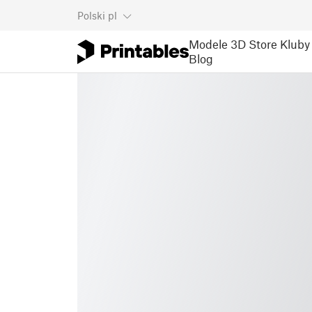
Polski
pl
Modele 3D
Store
Kluby
Blog