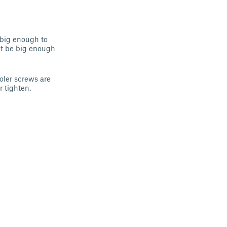
s big enough to
ht be big enough
oler screws are
 tighten.