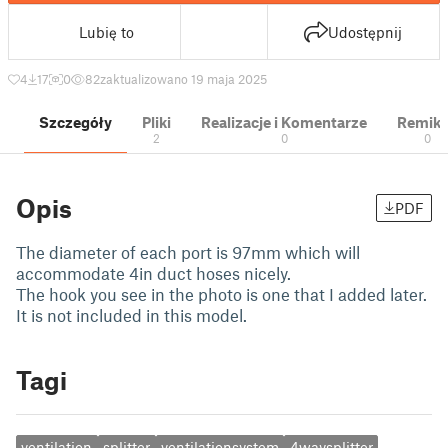
Lubię to
Udostępnij
4
17
0
82
zaktualizowano 19 maja 2025
Szczegóły
Pliki
Realizacje i Komentarze
Remik
2
0
0
Opis
PDF
The diameter of each port is 97mm which will
accommodate 4in duct hoses nicely.
The hook you see in the photo is one that I added later.
It is not included in this model.
Tagi
ventilation
splitter
ventilationsystem
4waysplitter