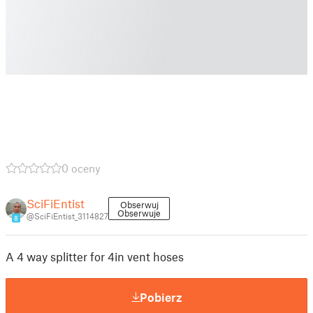
0 oceny
SciFiEntist
Obserwuj
Obserwuje
@SciFiEntist_3114827
8
A 4 way splitter for 4in vent hoses
Pobierz