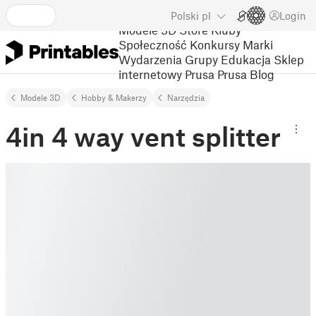
Polski
pl
Login
Modele 3D
Store
Kluby
Społeczność
Konkursy
Marki
Wydarzenia
Grupy
Edukacja
Sklep
internetowy Prusa
Prusa Blog
Modele 3D
Hobby & Makerzy
Narzędzia
4in 4 way vent splitter