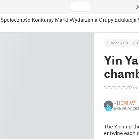
Społeczność
Konkursy
Marki
Wydarzenia
Grupy
Edukacja
Modele 3D
Yin Y
chamb
0 oc
KB9RLW
K
@KB9RLW_263
12
The Yin and th
entwine each o