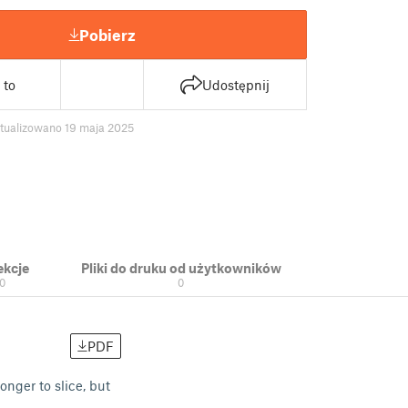
Pobierz
 to
Udostępnij
tualizowano 19 maja 2025
ekcje
Pliki do druku od użytkowników
0
0
PDF
onger to slice, but