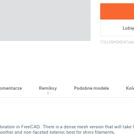
Lubię
3
10
0
67
zak
 Komentarze
Remiksy
Podobne modele
Kol
0
loration in FreeCAD. There is a dense mesh version that will take l
ther and non-faceted exterior, best for shiny filaments.