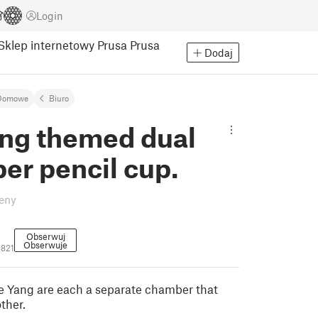
Login
Sklep internetowy Prusa
Prusa
Dodaj
Domowe
Biuro
ang themed dual
er pencil cup.
eny
Obserwuj
Obserwuje
821
e Yang are each a separate chamber that
ther.