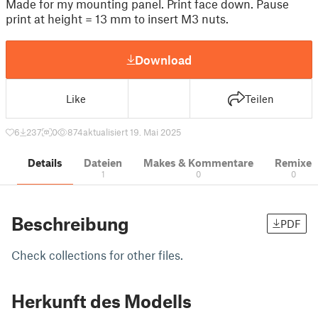
Made for my mounting panel. Print face down. Pause
print at height = 13 mm to insert M3 nuts.
Download
Like
Teilen
6
237
0
874
aktualisiert 19. Mai 2025
Details
Dateien
Makes & Kommentare
Remixe
1
0
0
Beschreibung
PDF
Check collections for other files.
Herkunft des Modells