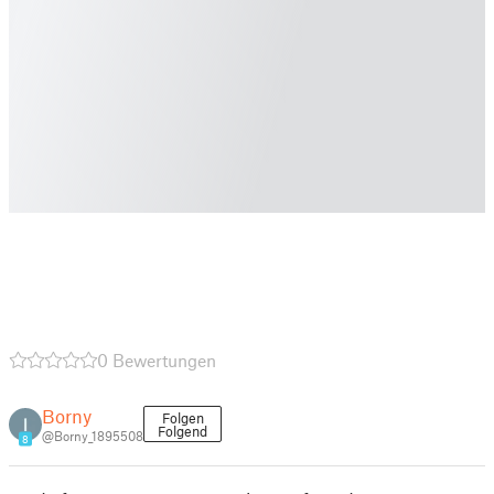
0 Bewertungen
Borny
Folgen
Folgend
@Borny_1895508
8