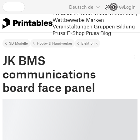
Deutsch
de
Login
3D Modelle
Store
Clubs
Community
Wettbewerbe
Marken
Veranstaltungen
Gruppen
Bildung
Prusa E-Shop
Prusa Blog
3D Modelle
Hobby & Handwerker
Elektronik
JK BMS
communications
board face panel