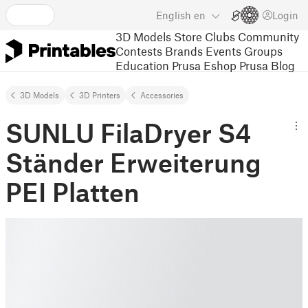
English
en
Login
3D Models
Store
Clubs
Community
Contests
Brands
Events
Groups
Education
Prusa Eshop
Prusa Blog
3D Models
3D Printers
Accessories
SUNLU FilaDryer S4
Ständer Erweiterung
PEI Platten