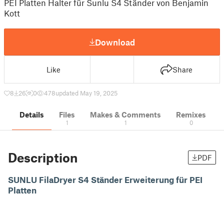
PEI Platten Halter für Sunlu S4 Ständer von Benjamin
Kott
Download
Like
Share
8
26
0
478
updated May 19, 2025
Details
Files
Makes & Comments
Remixes
1
1
0
Description
PDF
SUNLU FilaDryer S4 Ständer Erweiterung für PEI
Platten