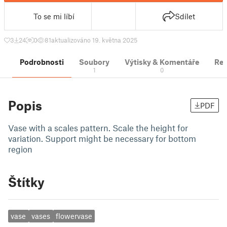
To se mi líbí
Sdílet
3
24
0
81
aktualizováno 19. května 2025
Podrobnosti
Soubory
Výtisky & Komentáře
Re
1
0
Popis
PDF
Vase with a scales pattern. Scale the height for
variation. Support might be necessary for bottom
region
Štítky
vase
vases
flowervase