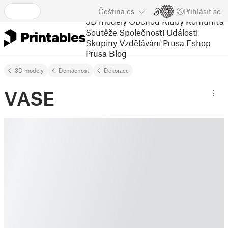
Čeština
cs
Přihlásit se
3D modely
Obchod
Kluby
Komunita
Soutěže
Společnosti
Události
Skupiny
Vzdělávání
Prusa Eshop
Prusa Blog
3D modely
Domácnost
Dekorace
VASE