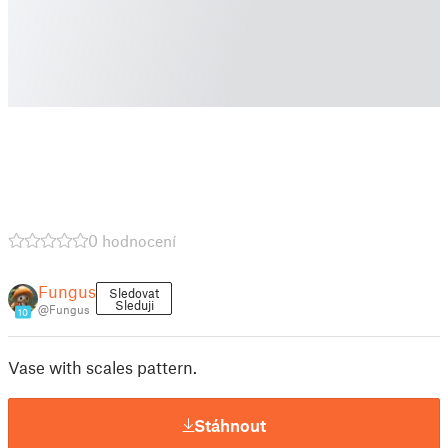
0 hodnocení
Fungus
Sledovat
Sleduji
@Fungus
10
Vase with scales pattern.
Stáhnout