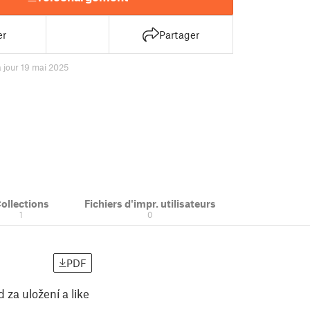
er
Partager
à jour 19 mai 2025
ollections
Fichiers d'impr. utilisateurs
1
0
PDF
 za uložení a like