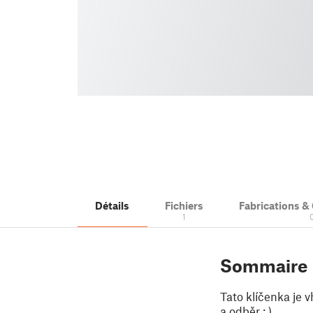
Détails
Fichiers
Fabrications 
1
Sommaire
Tato klíčenka je 
a odběr : )