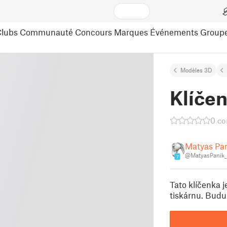
lubs
Communauté
Concours
Marques
Événements
Group
Modèles 3D
Klíče
0 c
Matyas Pa
@MatyasPanik
7
Tato klíčenka 
tiskárnu. Budu 