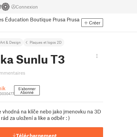
Connexion
es
Éducation
Boutique Prusa
Prusa
Créer
Art & Design
Plaques et logos 2D
nka Sunlu T3
ommentaires
nik
S'abonner
Abonné
_3030477
je vhodná na klíče nebo jako jmenovku na 3D
rád za uložení a like a odběr : )
Téléchargement