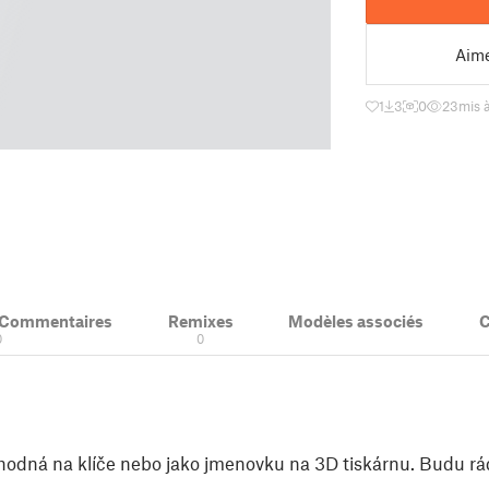
Aim
1
3
0
23
mis 
& Commentaires
Remixes
Modèles associés
C
0
0
vhodná na klíče nebo jako jmenovku na 3D tiskárnu. Budu rád