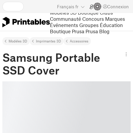
Français
fr
Connexion
Modèles 3D
Boutique
Clubs
Communauté
Concours
Marques
Événements
Groupes
Éducation
Boutique Prusa
Prusa Blog
Modèles 3D
Imprimantes 3D
Accessoires
Samsung Portable
SSD Cover