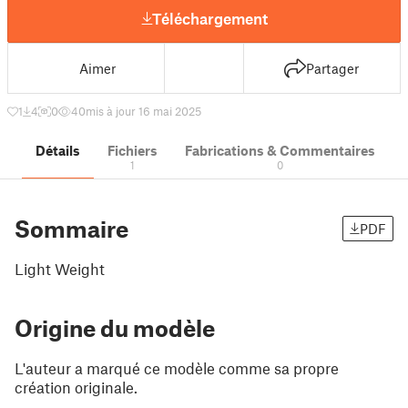
Téléchargement
Aimer
Partager
1
4
0
40
mis à jour 16 mai 2025
Détails
Fichiers
Fabrications & Commentaires
1
0
Sommaire
PDF
Light Weight
Origine du modèle
L'auteur a marqué ce modèle comme sa propre
création originale.