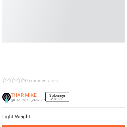
0 commentaires
THAR MIKE
S'abonner
Abonné
@THARMIKE_2467086
7
Light Weight