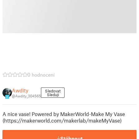
0 hodnocení
Awdity
Sledovat
Sleduji
@Awdity_304565
2
A nice vase! Powered by MakerWorld-Make My Vase
(https://makerworld.com/makerlab/makeMyVase)
Stáhnout