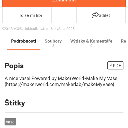
To se mi líbí
Sdílet
0
8
0
11
aktualizováno 16. května 2025
Podrobnosti
Soubory
Výtisky & Komentáře
Re
2
0
Popis
PDF
A nice vase! Powered by MakerWorld-Make My Vase
(https://makerworld.com/makerlab/makeMyVase)
Štítky
vase