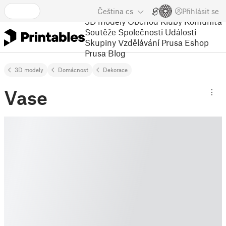
Čeština
cs
Přihlásit se
3D modely
Obchod
Kluby
Komunita
Soutěže
Společnosti
Události
Skupiny
Vzdělávání
Prusa Eshop
Prusa Blog
3D modely
Domácnost
Dekorace
Vase