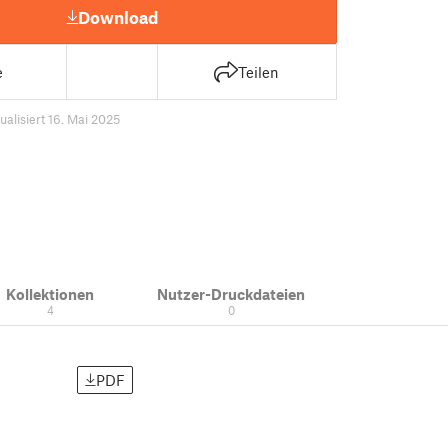
Download
e
Teilen
ualisiert 16. Mai 2025
Kollektionen
Nutzer-Druckdateien
4
0
PDF