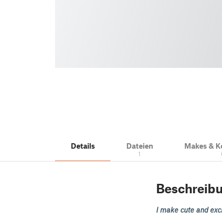
Details
Dateien
Makes & 
1
Beschreib
I make cute and exci