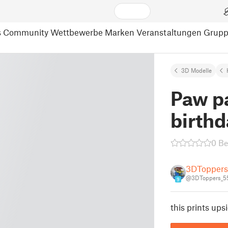
s
Community
Wettbewerbe
Marken
Veranstaltungen
Grup
3D Modelle
Paw p
birthd
0 B
3DToppers
@3DToppers_5
9
this prints ups