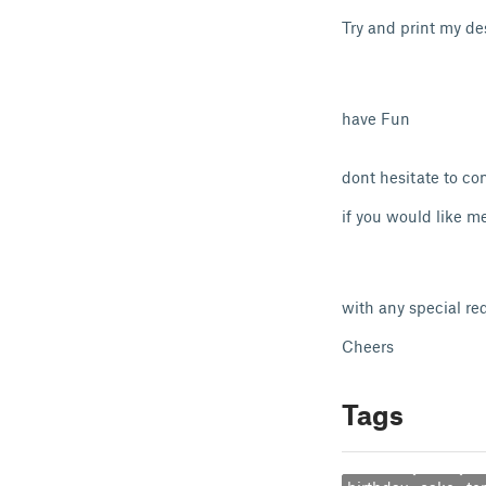
Try and print my d
have Fun
dont hesitate to co
if you would like m
with any special r
Cheers
Tags