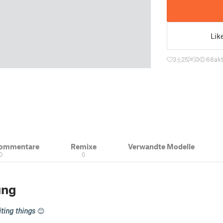
Lik
3
25
0
68
akt
Kommentare
Remixe
Verwandte Modelle
0
0
ung
ting things
😊