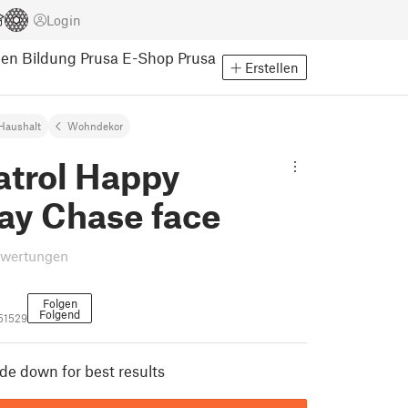
Login
pen
Bildung
Prusa E-Shop
Prusa
Erstellen
Haushalt
Wohndekor
atrol Happy
ay Chase face
ewertungen
Folgen
Folgend
51529
ide down for best results