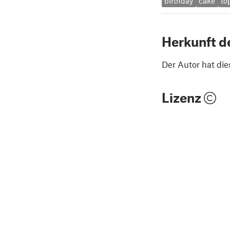
birthday
cake
to
Herkunft d
Der Autor hat die
Lizenz