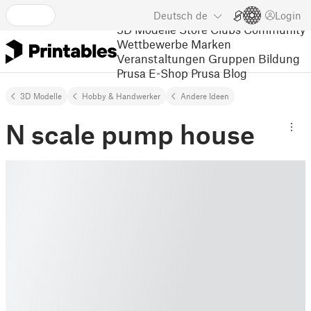
Deutsch
de
Login
3D Modelle
Store
Clubs
Community
Wettbewerbe
Marken
Veranstaltungen
Gruppen
Bildung
Prusa E-Shop
Prusa Blog
3D Modelle
Hobby & Handwerker
Andere Ideen
N scale pump house