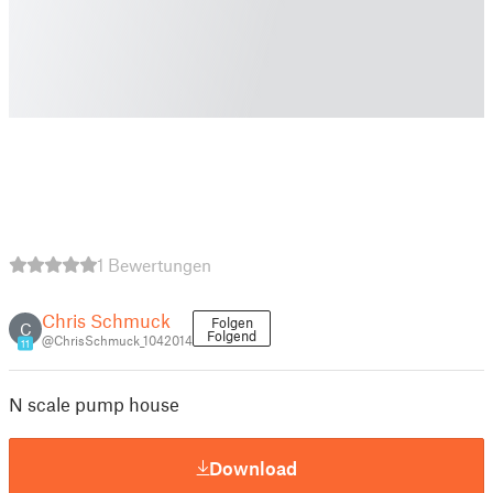
1 Bewertungen
Chris Schmuck
Folgen
C
Folgend
@ChrisSchmuck_1042014
11
N scale pump house
Download