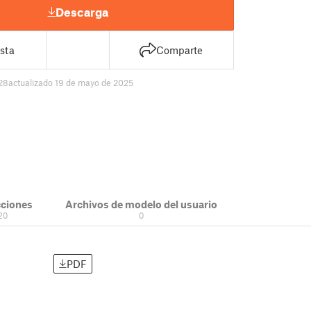
Descarga
sta
Comparte
28
actualizado 19 de mayo de 2025
cciones
Archivos de modelo del usuario
20
0
PDF