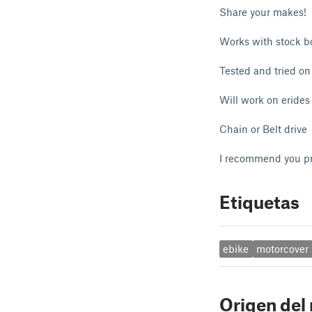
Share your makes!
Works with stock bo
Tested and tried o
Will work on eride
Chain or Belt drive
I recommend you pri
Etiquetas
ebike
motorcover
Origen del