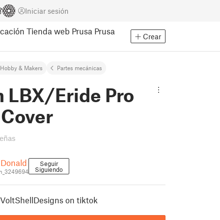
Iniciar sesión
cación
Tienda web Prusa
Prusa
Crear
Hobby & Makers
Partes mecánicas
n LBX/Eride Pro
 Cover
señas
cDonald
Seguir
Siguiendo
n_3249694
oltShellDesigns on tiktok