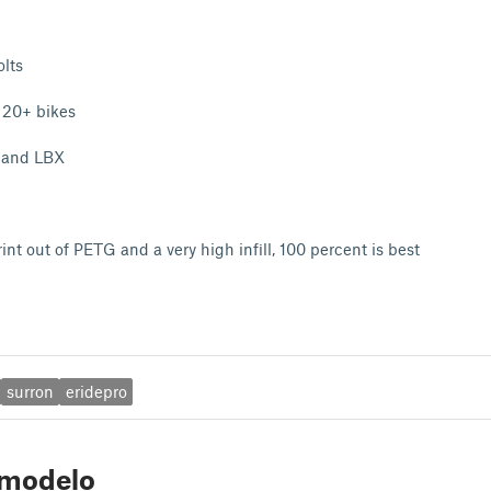
lts
n 20+ bikes
s and LBX
nt out of PETG and a very high infill, 100 percent is best
surron
eridepro
 modelo