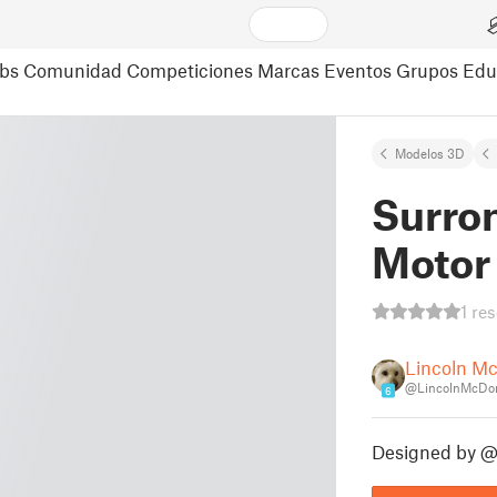
bs
Comunidad
Competiciones
Marcas
Eventos
Grupos
Edu
Modelos 3D
Surro
Motor
1 re
Lincoln M
@LincolnMcDo
6
Designed by @V