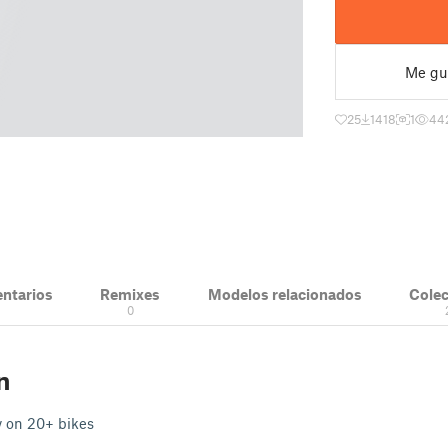
Me gu
25
1418
1
44
ntarios
Remixes
Modelos relacionados
Cole
0
n
ty on 20+ bikes