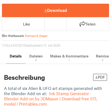
Download
Like
Teilen
Im Wettbewerb
Stempel & Siegel
10
33
1
125
aktualisiert 17. Juli 2025
Details
Dateien
Makes & Kommentare
Remixe
8
1
0
Beschreibung
PDF
A total of six Alien & UFO art stamps generated with
the Blender Add-on at:
Ink Stamp Generator -
Blender Add-on by 3DMason | Download free STL
model | Printables.com