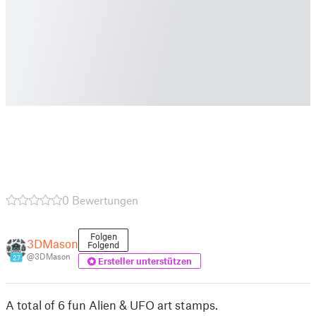
0 Bewertungen
Folgen
3DMason
Folgend
@3DMason
27
Ersteller unterstützen
A total of 6 fun Alien & UFO art stamps.