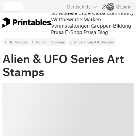
Deutsch
de
Login
3D Modelle
Store
Clubs
Community
Wettbewerbe
Marken
Veranstaltungen
Gruppen
Bildung
Prusa E-Shop
Prusa Blog
3D Modelle
Kunst und Design
Andere Kunst & Designs
Alien & UFO Series Art
Stamps