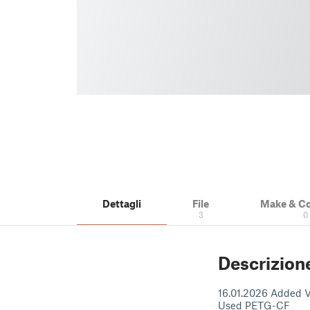
Dettagli
File
Make & C
3
0
Descrizion
16.01.2026 Added V2
Used PETG-CF