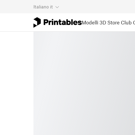
Italiano
it
Modelli 3D
Store
Club