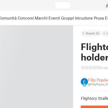
Comunità
Concorsi
Marchi
Eventi
Gruppi
Istruzione
Prusa 
Modelli 3D
Flight
holde
0 re
Filip Popó
@FilipPopow_
6
Flightory Stall