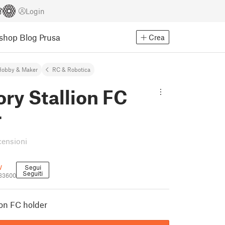
Login
Eshop
Blog Prusa
Crea
Hobby & Maker
RC & Robotica
ory Stallion FC
r
censioni
w
Segui
Seguiti
533600
ion FC holder