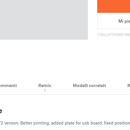
Mi pi
24
371
0
10
ommenti
Remix
Modelli correlati
R
0
e
 version. Better printing, added plate for usb board, fixed positio