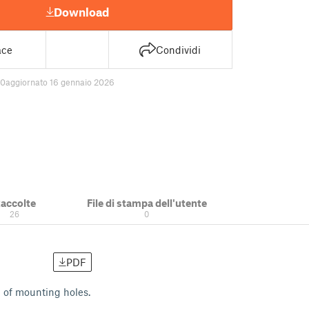
Download
ace
Condividi
80
aggiornato 16 gennaio 2026
accolte
File di stampa dell'utente
26
0
PDF
n of mounting holes.