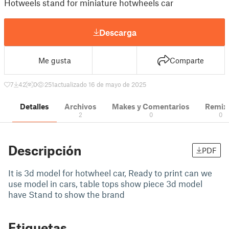
Hotweels stand for miniature hotwheels car
Descarga
Me gusta
Comparte
7
42
0
251
actualizado 16 de mayo de 2025
Detalles
Archivos
Makes y Comentarios
Remix
2
0
0
Descripción
PDF
It is 3d model for hotwheel car, Ready to print can we
use model in cars, table tops show piece 3d model
have Stand to show the brand
Etiquetas