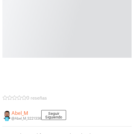
0 reseñas
Abel_M
Seguir
Siguiendo
@Abel_M_3221336
5