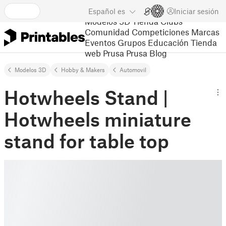
Español
es
Iniciar sesión
Modelos 3D
Tienda
Clubs
Comunidad
Competiciones
Marcas
Eventos
Grupos
Educación
Tienda
web Prusa
Prusa Blog
Modelos 3D
Hobby & Makers
Automovil
Hotwheels Stand |
Hotwheels miniature
stand for table top