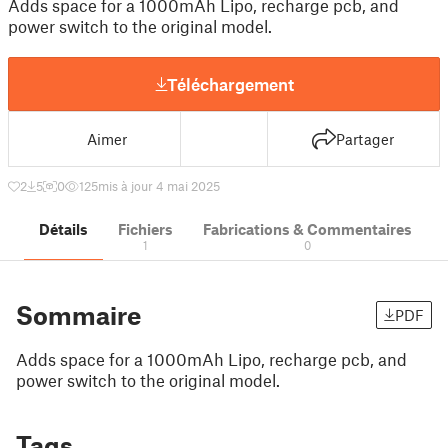
Adds space for a 1000mAh Lipo, recharge pcb, and
power switch to the original model.
Téléchargement
Aimer
Partager
2
5
0
125
mis à jour 4 mai 2025
Détails
Fichiers
Fabrications & Commentaires
1
0
Sommaire
PDF
Adds space for a 1000mAh Lipo, recharge pcb, and
power switch to the original model.
Tags