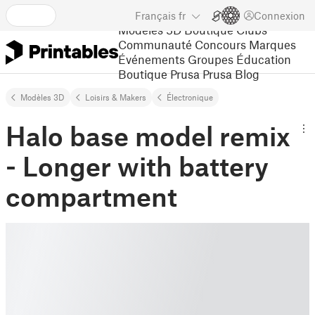
Français
fr
Connexion
Modèles 3D
Boutique
Clubs
Communauté
Concours
Marques
Événements
Groupes
Éducation
Boutique Prusa
Prusa Blog
Modèles 3D
Loisirs & Makers
Électronique
Halo base model remix
- Longer with battery
compartment