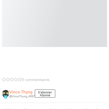
0 commentaires
Vince Thyng
S'abonner
Abonné
@VinceThyng_4997
6