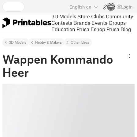
English
en
Login
3D Models
Store
Clubs
Community
Contests
Brands
Events
Groups
Education
Prusa Eshop
Prusa Blog
3D Models
Hobby & Makers
Other Ideas
Wappen Kommando
Heer