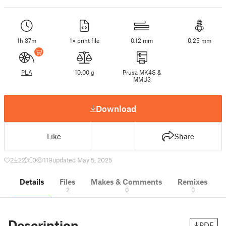
1h 37m
1× print file
0.12 mm
0.25 mm
PLA
10.00 g
Prusa MK4S &
MMU3
Download
Like
Share
2
22
0
119
updated May 5, 2025
Details
Files
Makes & Comments
Remixes
2
0
0
Description
PDF