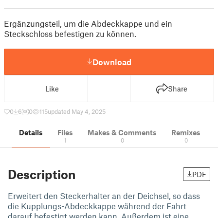
Ergänzungsteil, um die Abdeckkappe und ein
Steckschloss befestigen zu können.
Download
Like
Share
0
6
0
115
updated May 4, 2025
Details
Files
Makes & Comments
Remixes
1
0
0
Description
PDF
Erweitert den Steckerhalter an der Deichsel, so dass
die Kupplungs-Abdeckkappe während der Fahrt
darauf befestigt werden kann. Außerdem ist eine