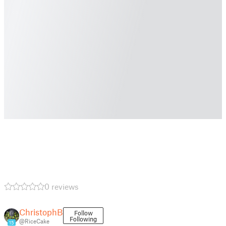
0 reviews
ChristophB
Follow
Following
@RiceCake
15