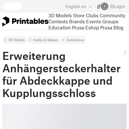
English
en
Login
3D Models
Store
Clubs
Community
Contests
Brands
Events
Groups
Education
Prusa Eshop
Prusa Blog
3D Models
Hobby & Makers
Automotive
Erweiterung
Anhängersteckerhalter
für Abdeckkappe und
Kupplungsschloss