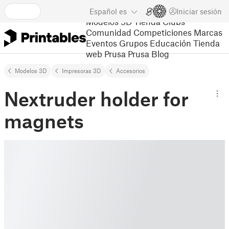
Español
es
Iniciar sesión
Modelos 3D
Tienda
Clubs
Comunidad
Competiciones
Marcas
Eventos
Grupos
Educación
Tienda
web Prusa
Prusa Blog
Modelos 3D
Impresoras 3D
Accesorios
Nextruder holder for
magnets