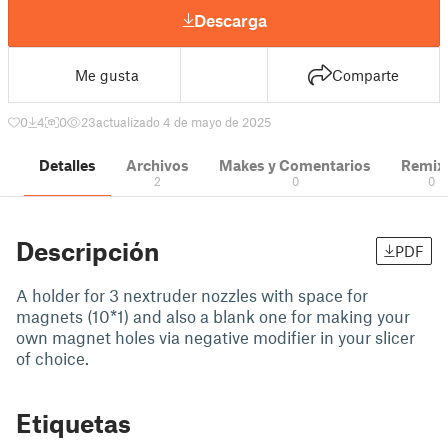
Descarga
Me gusta
Comparte
0
4
0
23
actualizado 4 de mayo de 2025
Detalles
Archivos
Makes y Comentarios
Remix
2
0
0
Descripción
PDF
A holder for 3 nextruder nozzles with space for
magnets (10*1) and also a blank one for making your
own magnet holes via negative modifier in your slicer
of choice.
Etiquetas