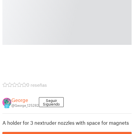
0 reseñas
George
Seguir
Siguiendo
@George_125282
21
A holder for 3 nextruder nozzles with space for magnets