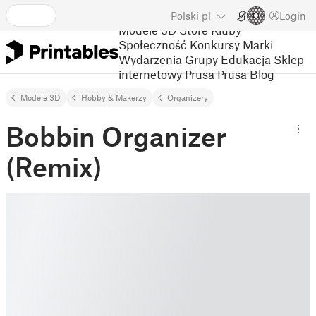
Polski
pl
Login
Modele 3D
Store
Kluby
Społeczność
Konkursy
Marki
Wydarzenia
Grupy
Edukacja
Sklep
internetowy Prusa
Prusa Blog
Modele 3D
Hobby & Makerzy
Organizery
Bobbin Organizer
(Remix)