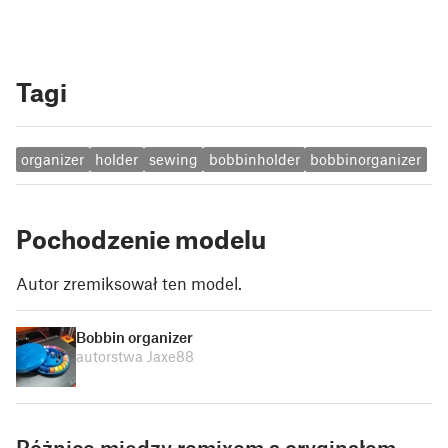
Tagi
organizer
holder
sewing
bobbinholder
bobbinorganizer
Pochodzenie modelu
Autor zremiksował ten model.
Bobbin organizer
autorstwa Jaxe88
Różnice między remixem a oryginałem