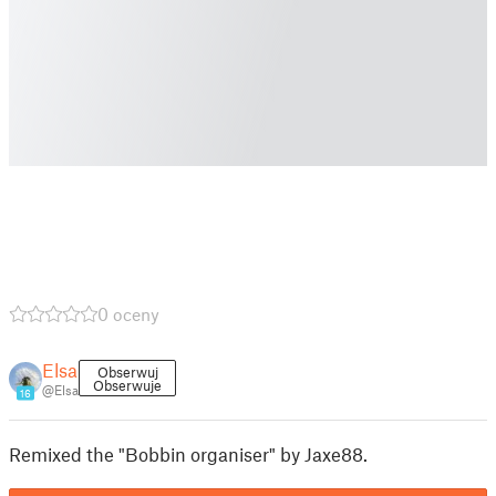
0 oceny
Elsa
Obserwuj
Obserwuje
@Elsa
16
Remixed the "Bobbin organiser" by Jaxe88.