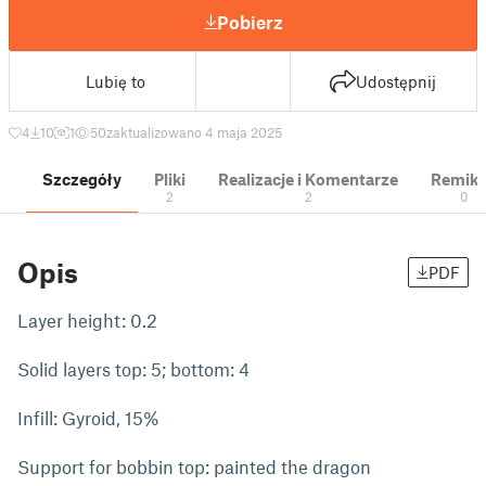
Pobierz
Lubię to
Udostępnij
4
10
1
50
zaktualizowano 4 maja 2025
Szczegóły
Pliki
Realizacje i Komentarze
Remik
2
2
0
Opis
PDF
Layer height: 0.2
Solid layers top: 5; bottom: 4
Infill: Gyroid, 15%
Support for bobbin top: painted the dragon