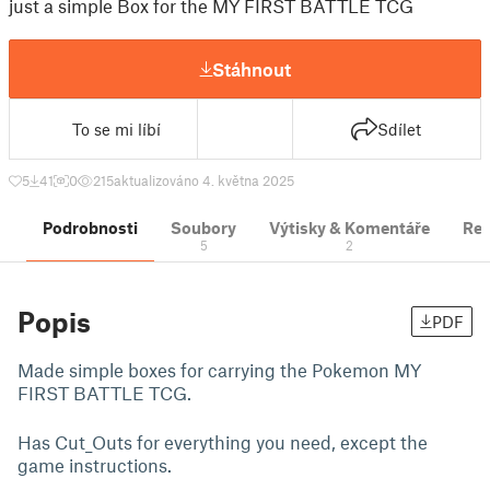
just a simple Box for the MY FIRST BATTLE TCG
Stáhnout
To se mi líbí
Sdílet
5
41
0
215
aktualizováno 4. května 2025
Podrobnosti
Soubory
Výtisky & Komentáře
Re
5
2
Popis
PDF
Made simple boxes for carrying the Pokemon MY
FIRST BATTLE TCG.
Has Cut_Outs for everything you need, except the
game instructions.