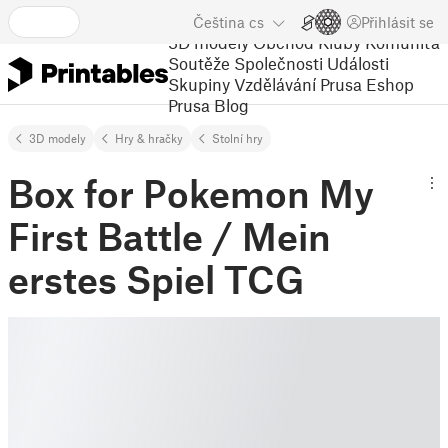
Čeština
cs
Přihlásit se
3D modely
Obchod
Kluby
Komunita
Soutěže
Společnosti
Události
Skupiny
Vzdělávání
Prusa Eshop
Prusa Blog
3D modely
Hry & hračky
Stolní hry
Box for Pokemon My
First Battle / Mein
erstes Spiel TCG