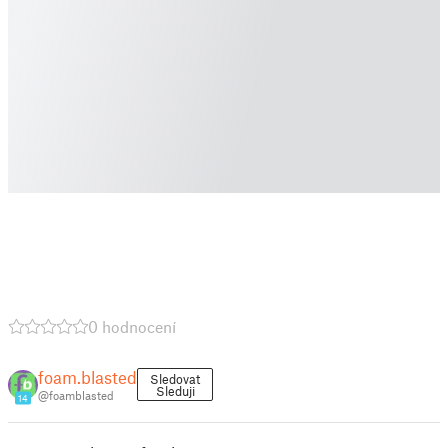
0 hodnocení
foam.blasted
Sledovat
Sleduji
@foamblasted
14