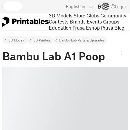
English
en
Login
3D Models
Store
Clubs
Community
Contests
Brands
Events
Groups
Education
Prusa Eshop
Prusa Blog
3D Models
3D Printers
Bambu Lab Parts & Upgrades
Bambu Lab A1 Poop