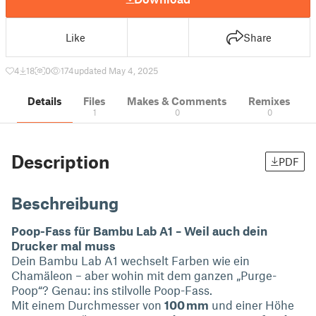
Like
Share
4
18
0
174
updated May 4, 2025
Details
Files
Makes & Comments
Remixes
1
0
0
Description
PDF
Beschreibung
Poop-Fass für Bambu Lab A1 – Weil auch dein
Drucker mal muss
Dein Bambu Lab A1 wechselt Farben wie ein
Chamäleon – aber wohin mit dem ganzen „Purge-
Poop“? Genau: ins stilvolle Poop-Fass.
Mit einem Durchmesser von
100 mm
und einer Höhe