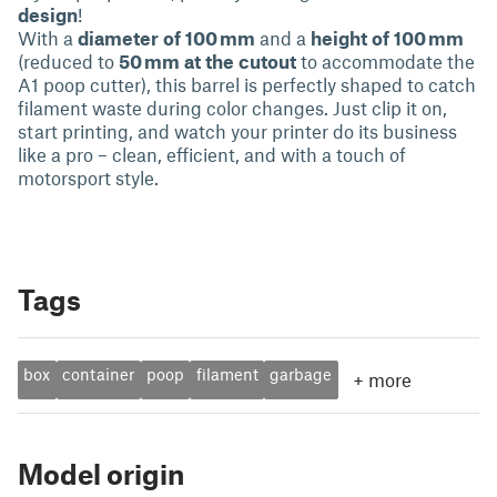
design
!
With a
diameter of 100 mm
and a
height of 100 mm
(reduced to
50 mm at the cutout
to accommodate the
A1 poop cutter), this barrel is perfectly shaped to catch
filament waste during color changes. Just clip it on,
start printing, and watch your printer do its business
like a pro – clean, efficient, and with a touch of
motorsport style.
Tags
box
container
poop
filament
garbage
+
more
Model origin