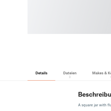
Details
Dateien
Makes & 
3
Beschreib
A square jar with fl