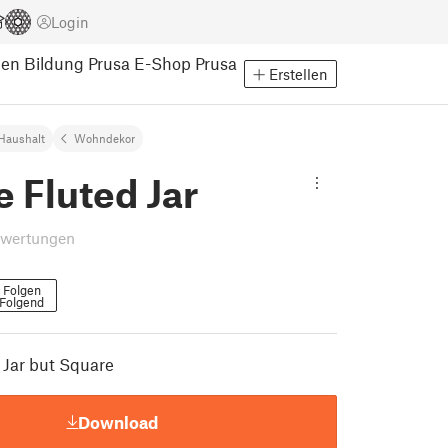
Login
pen
Bildung
Prusa E-Shop
Prusa
Erstellen
Haushalt
Wohndekor
 Fluted Jar
ewertungen
Folgen
Folgend
 Jar but Square
Download