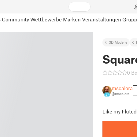
s
Community
Wettbewerbe
Marken
Veranstaltungen
Grup
3D Modelle
Square
0 B
mscalora
@mscalora
27
Like my Fluted