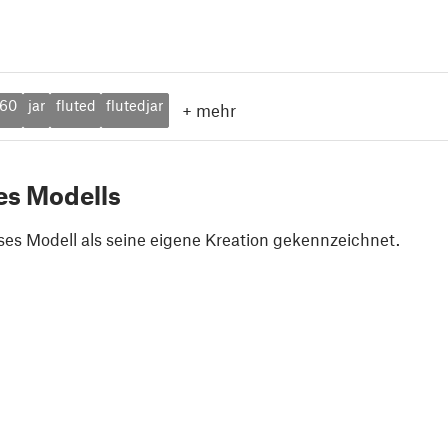
360
jar
fluted
flutedjar
+
mehr
es Modells
ses Modell als seine eigene Kreation gekennzeichnet.