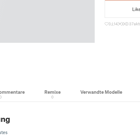
Lik
3
14
0
37
akt
Kommentare
Remixe
Verwandte Modelle
0
0
ung
utes