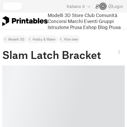
Italiano
it
Login
Modelli 3D
Store
Club
Comunità
Concorsi
Marchi
Eventi
Gruppi
Istruzione
Prusa Eshop
Blog Prusa
Modelli 3D
Hobby & Maker
Altre idee
Slam Latch Bracket