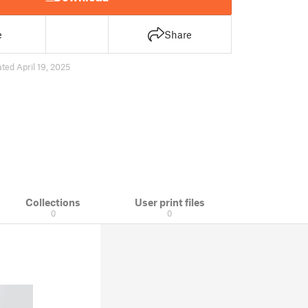
e
Share
ted April 19, 2025
Collections
User print files
0
0