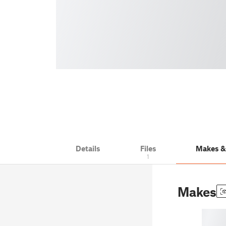
Details
Files
Makes 
1
Makes