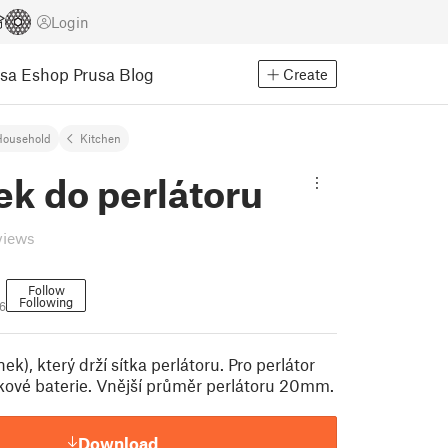
Login
usa Eshop
Prusa Blog
Create
Household
Kitchen
k do perlátoru
views
Follow
Following
6
ek), který drží sítka perlátoru. Pro perlátor
kové baterie. Vnější průměr perlátoru 20mm.
Download