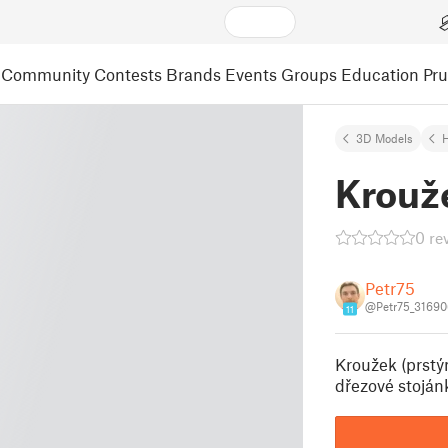
Community
Contests
Brands
Events
Groups
Education
Pr
3D Models
Krouže
0 re
Petr75
@Petr75_31690
11
Kroužek (prstýn
dřezové stoján