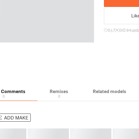
Lik
0
7
0
94
upda
& Comments
Remixes
Related models
0
0
ADD MAKE