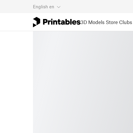
English
en
3D Models
Store
Clubs