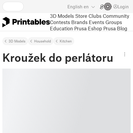
English
en
Login
3D Models
Store
Clubs
Community
Contests
Brands
Events
Groups
Education
Prusa Eshop
Prusa Blog
3D Models
Household
Kitchen
Kroužek do perlátoru