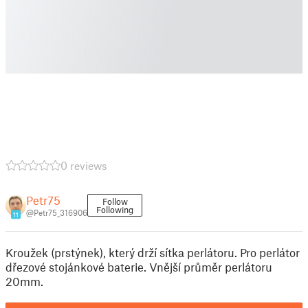
0 reviews
Petr75
Follow
Following
@Petr75_316906
11
Kroužek (prstýnek), který drží sítka perlátoru. Pro perlátor
dřezové stojánkové baterie. Vnější průměr perlátoru
20mm.