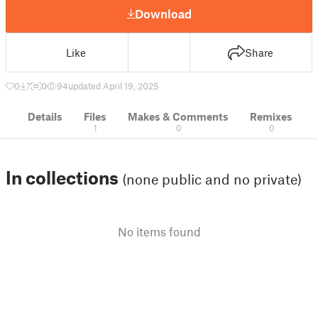
Download
Like
Share
0
7
0
94
updated April 19, 2025
Details
Files
Makes & Comments
Remixes
1
0
0
In collections
(none public and no private)
No items found