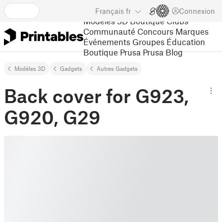
Français
fr
Connexion
Modèles 3D
Boutique
Clubs
Communauté
Concours
Marques
Événements
Groupes
Éducation
Boutique Prusa
Prusa Blog
Modèles 3D
Gadgets
Autres Gadgets
Back cover for G923,
G920, G29