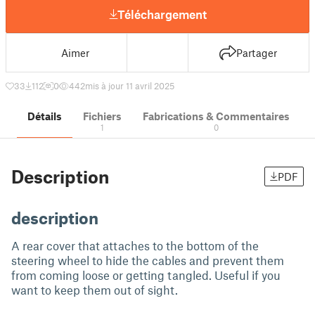
Téléchargement
Aimer
Partager
33
112
0
442
mis à jour 11 avril 2025
Détails
Fichiers
Fabrications & Commentaires
1
0
Description
PDF
description
A rear cover that attaches to the bottom of the
steering wheel to hide the cables and prevent them
from coming loose or getting tangled. Useful if you
want to keep them out of sight.