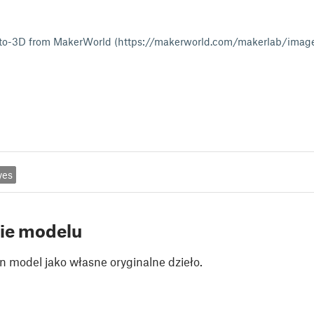
to-3D from MakerWorld (https://makerworld.com/makerlab/imag
yes
ie modelu
n model jako własne oryginalne dzieło.