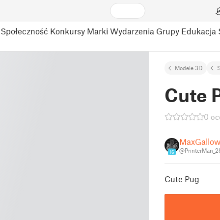
Społeczność
Konkursy
Marki
Wydarzenia
Grupy
Edukacja
Modele 3D
S
Cute 
0 oc
MaxGallow
@PrinterMan_
16
Cute Pug