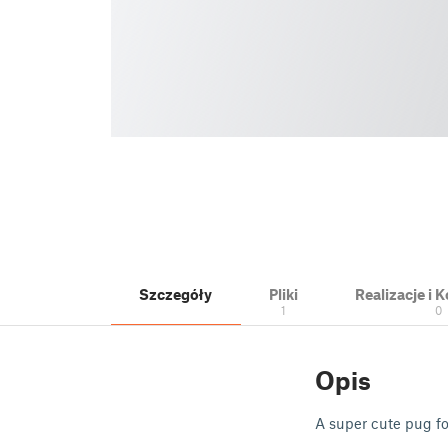
Szczegóły
Pliki
Realizacje i
1
0
Opis
A super cute pug fo