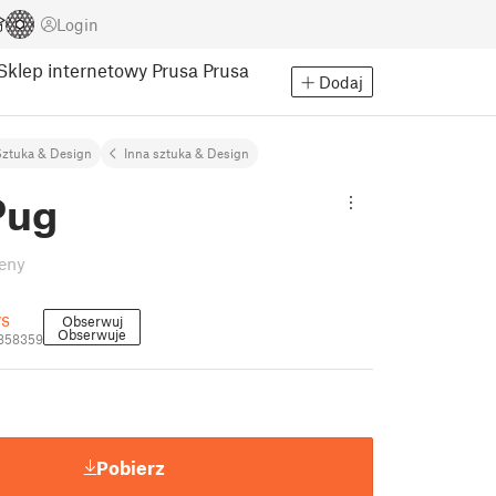
Login
Sklep internetowy Prusa
Prusa
Dodaj
ztuka & Design
Inna sztuka & Design
Pug
eny
s
Obserwuj
Obserwuje
2858359
Pobierz