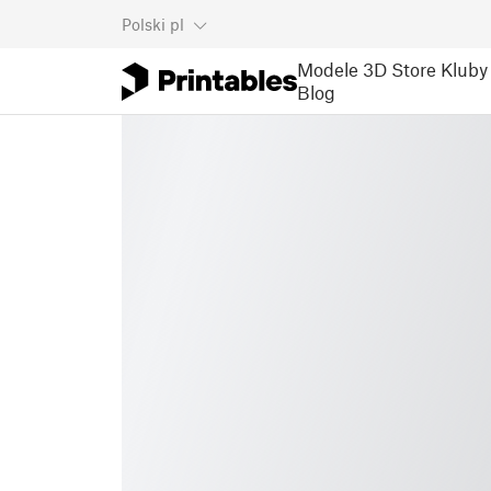
Polski
pl
Modele 3D
Store
Kluby
Blog