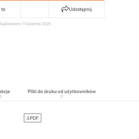
 to
Udostępnij
tualizowano 11 kwietnia 2025
ekcje
Pliki do druku od użytkowników
2
0
PDF