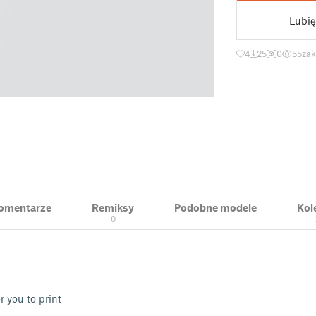
Lubię
4
25
0
55
zak
 Komentarze
Remiksy
Podobne modele
Kol
0
r you to print