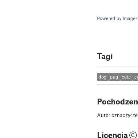
Powered by Image-
Tagi
dog
pug
cute
e
Pochodzen
Autor oznaczył te
Licencja