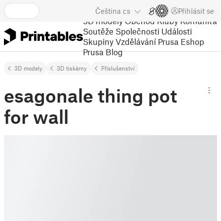
Čeština
cs
Přihlásit se
3D modely
Obchod
Kluby
Komunita
Soutěže
Společnosti
Události
Skupiny
Vzdělávání
Prusa Eshop
Prusa Blog
3D modely
3D tiskárny
Příslušenství
esagonale thing pot
for wall