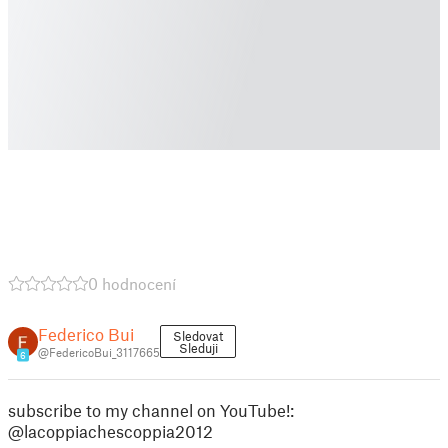
0 hodnocení
Federico Bui
Sledovat
Sleduji
@FedericoBui_3117665
6
subscribe to my channel on YouTube!:
@lacoppiachescoppia2012