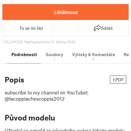
Stáhnout
To se mi líbí
Sdílet
0
3
0
19
aktualizováno 11. dubna 2025
Podrobnosti
Soubory
Výtisky & Komentáře
Re
1
0
Popis
PDF
subscribe to my channel on YouTube!:
@lacoppiachescoppia2012
Původ modelu
Uživatel se označil za původního autora tohoto modelu.