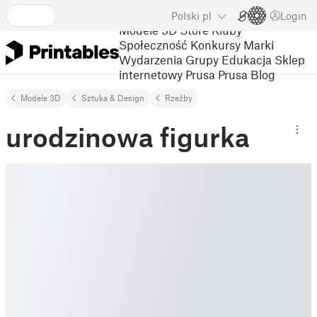
Polski
pl
Login
Modele 3D
Store
Kluby
Społeczność
Konkursy
Marki
Wydarzenia
Grupy
Edukacja
Sklep
internetowy Prusa
Prusa Blog
Modele 3D
Sztuka & Design
Rzeźby
urodzinowa figurka