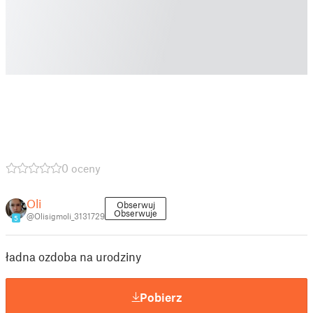
0 oceny
Oli
Obserwuj
Obserwuje
@Olisigmoli_3131729
5
ładna ozdoba na urodziny
Pobierz