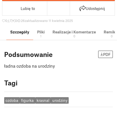
Lubię to
Udostępnij
0
7
0
26
zaktualizowano 11 kwietnia 2025
Szczegóły
Pliki
Realizacje i Komentarze
Remik
1
0
0
Podsumowanie
PDF
ładna ozdoba na urodziny
Tagi
ozdoba
figurka
krasnal
urodziny