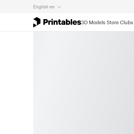
English
en
3D Models
Store
Clubs