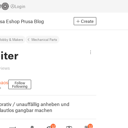
Login
usa Eshop
Prusa Blog
Create
Hobby & Makers
Mechanical Parts
iter
views
haos
Follow
Following
s
orativ / unauffällig anheben und
 lautlos gangbar machen