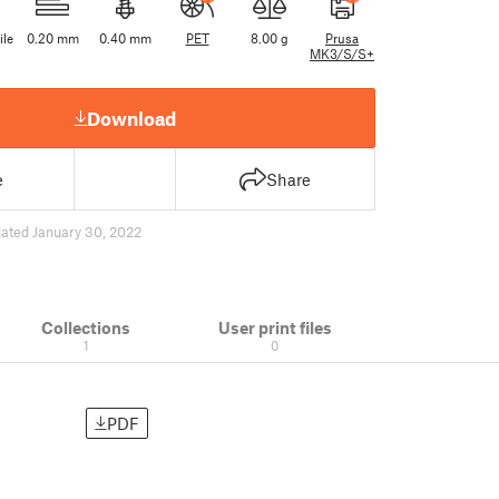
ile
0.20 mm
0.40 mm
PET
8.00 g
Prusa
MK3/S/S+
Download
e
Share
ated January 30, 2022
Collections
User print files
1
0
PDF