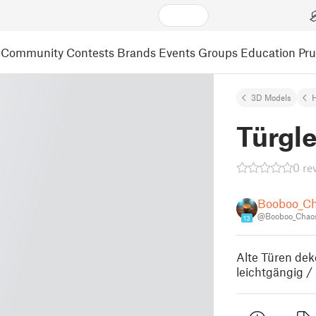
Community
Contests
Brands
Events
Groups
Education
Pr
3D Models
Türgle
0 re
Booboo_C
@Booboo_Chao
13
Alte Türen dek
leichtgängig /