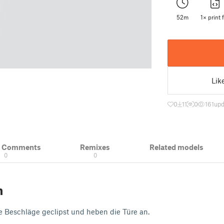
52m
1× print f
Lik
0
11
0
161
upd
& Comments
Remixes
Related models
0
0
n
e Beschläge geclipst und heben die Türe an.