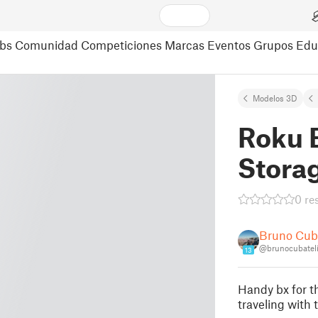
bs
Comunidad
Competiciones
Marcas
Eventos
Grupos
Edu
Modelos 3D
Roku E
Stora
0 re
Bruno Cuba
@brunocubatel
13
Handy bx for t
traveling with