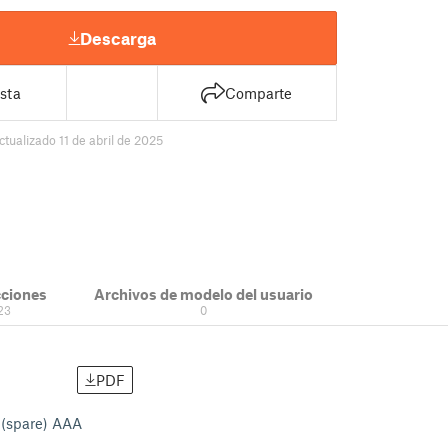
Descarga
sta
Comparte
ctualizado 11 de abril de 2025
cciones
Archivos de modelo del usuario
23
0
PDF
 (spare) AAA