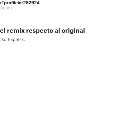
c#profileId-282924
d.com
el remix respecto al original
oku Express.