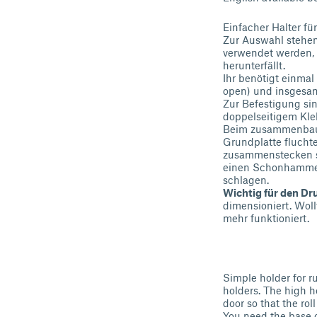
Einfacher Halter f
Zur Auswahl stehen 
verwendet werden, 
herunterfällt.
Ihr benötigt einmal
open) und insgesam
Zur Befestigung si
doppelseitigem Kle
Beim zusammenbauen
Grundplatte fluchte
zusammenstecken sc
einen Schonhammer 
schlagen.
Wichtig für den Dr
dimensioniert. Wol
mehr funktioniert.
Simple holder for r
holders. The high h
door so that the roll
You need the base on