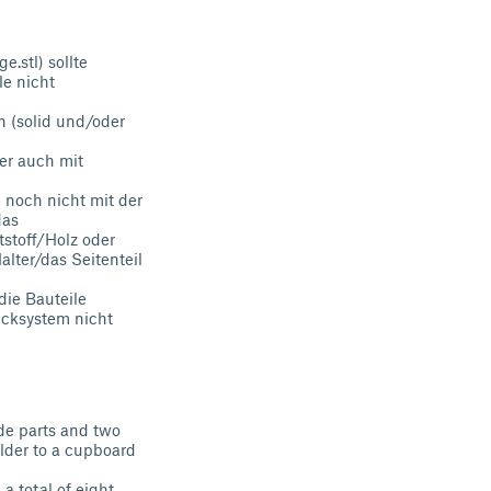
.stl) sollte
le nicht
n (solid und/oder
er auch mit
 noch nicht mit der
das
stoff/Holz oder
lter/das Seitenteil
die Bauteile
ecksystem nicht
ide parts and two
lder to a cupboard
a total of eight