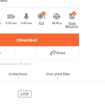
ken.
t
0.20 mm
0.40 mm
PLA
98.00 g
Prusa
MK3/S/S+
Download
e
Share
dated January 28, 2022
Collections
User print files
5
0
PDF