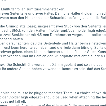
ür Mülltütenrollen zum zusammenstecken.
zwei Seitenteile und zwei Halter. Der hohe Halter (holder high edge
wenn man den Halter an einer Schranktür befestigt, damit die Rol
 die Grundplatte (base), insgesamt zwei Stück von den Seitenteile
t acht Stück von den Haltern (holder und/oder holder high edge).
nd zwei Senklöcher mit 4,5 mm Durchmesser vorgesehen, sollte ab
beband halten.
 darauf achten, daß die Seitenteile und Halter beim einstecken
n, erst beim herunterschieben sind die Teile dann bündig. Sollte 
hwer gehen, einen kleinen Hammer und ein flaches Stück Kunst
verwenden und im Bereich der Grundplatte vorsichtig auf den Ha
uck
: Die Schichthöhe wurde mit 0,2mm geplant und so sind auch 
lt Ihr andere Schichthöhen verwenden, könnte es sein, daß das St
ubbish bag rolls to be plugged together. There is a choice of two s
older (holder high edge.stl) should be used when attaching the ho
 does not fall off.
ce, a total of two pieces of the side parts (solid and/or open) and 