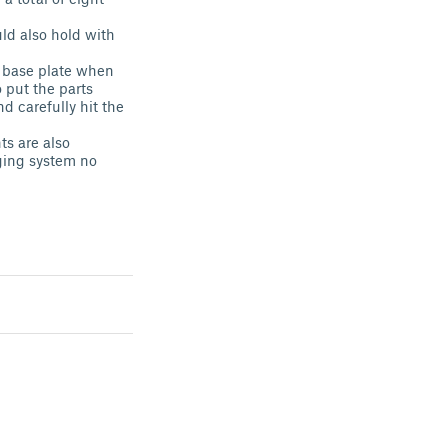
ld also hold with
e base plate when
o put the parts
d carefully hit the
s are also
gging system no