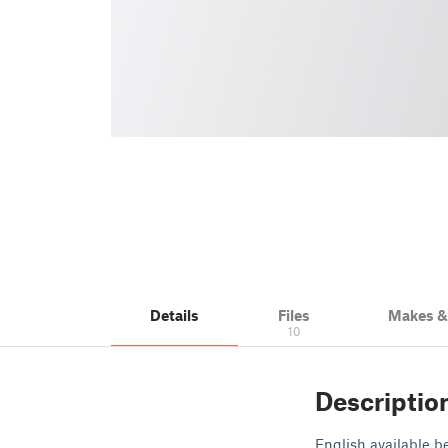
Details
Files
Makes 
10
Descriptio
English available b