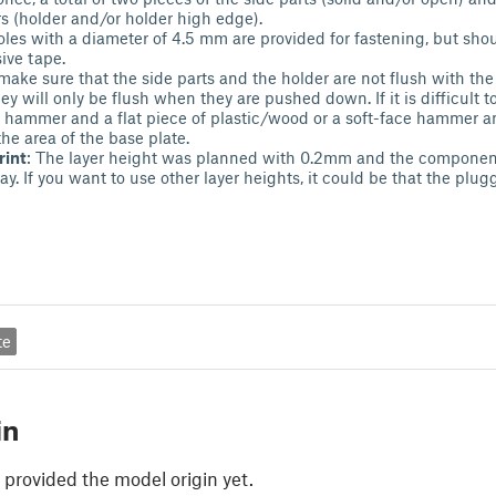
rs (holder and/or holder high edge).
es with a diameter of 4.5 mm are provided for fastening, but shou
ive tape.
ke sure that the side parts and the holder are not flush with th
hey will only be flush when they are pushed down. If it is difficult t
tle hammer and a flat piece of plastic/wood or a soft-face hammer an
the area of the base plate.
rint
: The layer height was planned with 0.2mm and the component
y. If you want to use other layer heights, it could be that the plu
te
in
 provided the model origin yet.