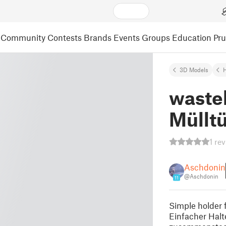
Community
Contests
Brands
Events
Groups
Education
Pr
3D Models
wasteb
Mülltü
1 re
Aschdonin
@Aschdonin
11
Simple holder f
Einfacher Halt