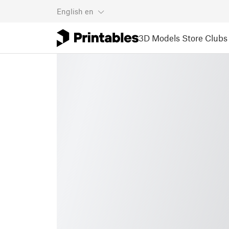
English
en
3D Models
Store
Clubs