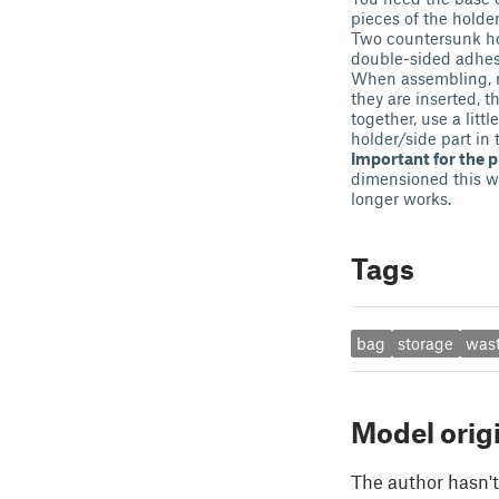
pieces of the holde
Two countersunk hol
double-sided adhes
When assembling, ma
they are inserted, t
together, use a lit
holder/side part in 
Important for the p
dimensioned this wa
longer works.
Tags
bag
storage
was
Model orig
The author hasn't