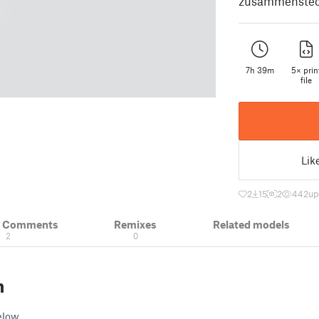
zusammenstec
7h 39m
5× prin
file
Lik
2
15
2
442
up
& Comments
Remixes
Related models
2
0
n
elow