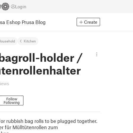
Login
usa Eshop
Prusa Blog
Create
Household
Kitchen
agroll-holder /
tenrollenhalter
views
Follow
Following
or rubbish bag rolls to be plugged together.
er für Mülltütenrollen zum