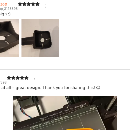
rzop
op_3158898
ign :)
7398
 at all – great design. Thank you for sharing this! 😊