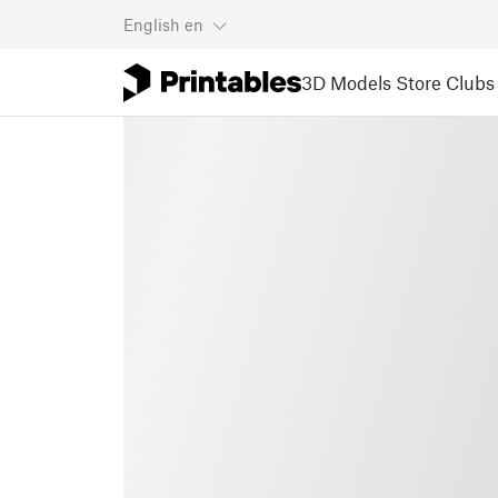
English
en
3D Models
Store
Clubs