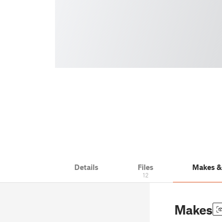
Details
Files
Makes 
12
Makes