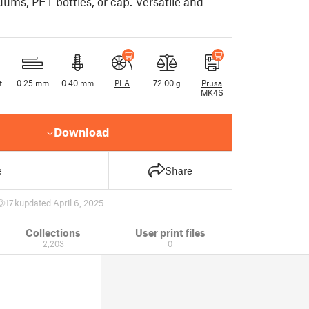
uums, PET bottles, or cap. Versatile and
t
0.25 mm
0.40 mm
PLA
72.00 g
Prusa
MK4S
Download
e
Share
17 k
updated April 6, 2025
Collections
User print files
2,203
0