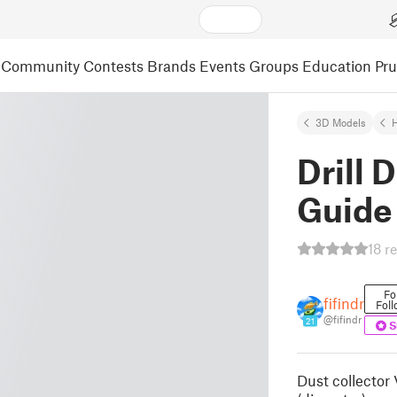
Community
Contests
Brands
Events
Groups
Education
Pr
3D Models
Drill 
Guide
18 r
Fo
fifindr
Foll
@fifindr
21
S
Dust collector