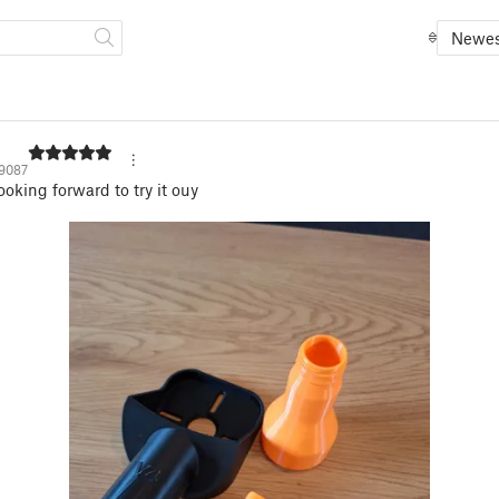
Newes
9087
ooking forward to try it ouy