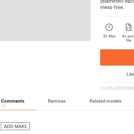
(diameter) vac
mess-free.
2h 46m
6× prin
file
Lik
1,705
4251
20
& Comments
Remixes
Related models
20
ADD MAKE