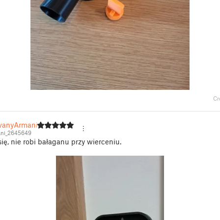
Cr
wanyArmanii
ni_2645649
się, nie robi bałaganu przy wierceniu.