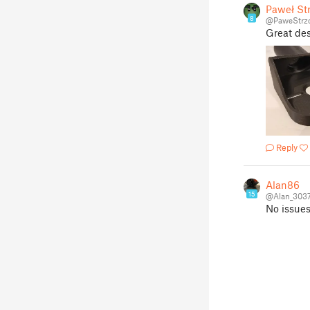
Paweł St
8
@PaweStrz
Great des
Reply
Alan86
15
@Alan_303
No issues