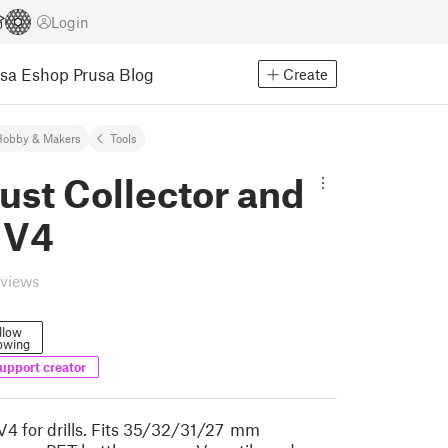
Login
usa Eshop
Prusa Blog
Create
Hobby & Makers
Tools
Dust Collector and
 V4
eviews
llow
owing
upport creator
 V4 for drills. Fits 35/32/31/27 mm