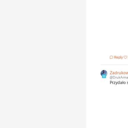
Reply
Zadruko
11
@DrukArma
Przydało 