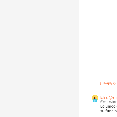
Reply
Elsa @en
14
@enmovimi
Lo único 
su funció