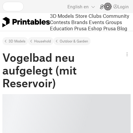
English
en
Login
3D Models
Store
Clubs
Community
Contests
Brands
Events
Groups
Education
Prusa Eshop
Prusa Blog
3D Models
Household
Outdoor & Garden
Vogelbad neu
aufgelegt (mit
Reservoir)