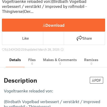
Vogeltraenke reloaded von:(Birdbath Vogelbad
verbessert / verstärkt / improved by rolfmobil -
Thingiverse)Der…
Download
Like
Share
5
34
0
239
updated March 28, 2025
Details
Files
Makes & Comments
Remixes
6
0
0
Description
PDF
Vogeltraenke reloaded von:
(Birdbath Vogelbad verbessert / verstärkt / improved
by rolfmobil - Thingiverse)