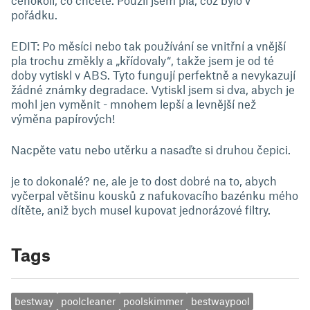
čehokoli, co chcete. Použil jsem pla, což bylo v
pořádku.
EDIT: Po měsíci nebo tak používání se vnitřní a vnější
pla trochu změkly a „křídovaly“, takže jsem je od té
doby vytiskl v ABS. Tyto fungují perfektně a nevykazují
žádné známky degradace. Vytiskl jsem si dva, abych je
mohl jen vyměnit - mnohem lepší a levnější než
výměna papírových!
Nacpěte vatu nebo utěrku a nasaďte si druhou čepici.
je to dokonalé? ne, ale je to dost dobré na to, abych
vyčerpal většinu kousků z nafukovacího bazénku mého
dítěte, aniž bych musel kupovat jednorázové filtry.
Tags
bestway
poolcleaner
poolskimmer
bestwaypool