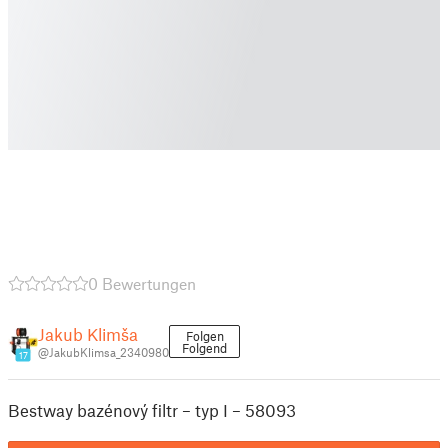
0 Bewertungen
Jakub Klimša
Folgen
Folgend
@JakubKlimsa_2340980
17
Bestway bazénový filtr – typ I – 58093