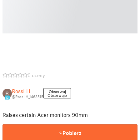
0 oceny
RossLH
Obserwuj
Obserwuje
@RossLH_1463515
13
Raises certain Acer monitors 90mm
Pobierz