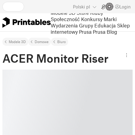
Polski
pl
Login
Modele 3D
Store
Kluby
Społeczność
Konkursy
Marki
Wydarzenia
Grupy
Edukacja
Sklep
internetowy Prusa
Prusa Blog
Modele 3D
Domowe
Biuro
ACER Monitor Riser