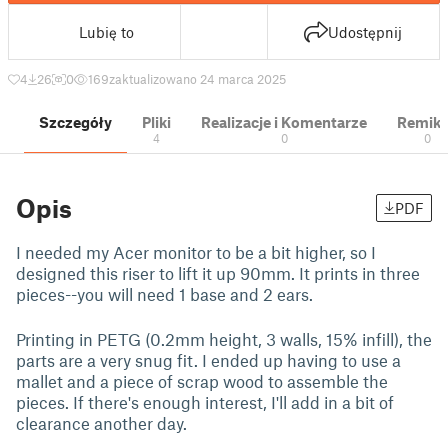
Lubię to
Udostępnij
4
26
0
169
zaktualizowano 24 marca 2025
Szczegóły
Pliki
Realizacje i Komentarze
Remik
4
0
0
Opis
PDF
I needed my Acer monitor to be a bit higher, so I
designed this riser to lift it up 90mm. It prints in three
pieces--you will need 1 base and 2 ears.
Printing in PETG (0.2mm height, 3 walls, 15% infill), the
parts are a very snug fit. I ended up having to use a
mallet and a piece of scrap wood to assemble the
pieces. If there's enough interest, I'll add in a bit of
clearance another day.